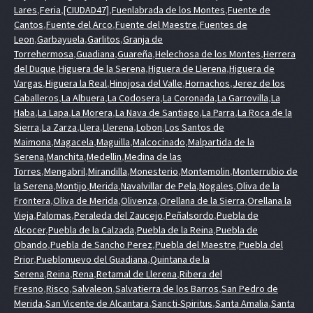
Lares
,
Feria
,
[CIUDAD47]
,
Fuenlabrada de los Montes
,
Fuente de
Cantos
,
Fuente del Arco
,
Fuente del Maestre
,
Fuentes de
Leon
,
Garbayuela
,
Garlitos
,
Granja de
Torrehermosa
,
Guadiana
,
Guareña
,
Helechosa de los Montes
,
Herrera
del Duque
,
Higuera de la Serena
,
Higuera de Llerena
,
Higuera de
Vargas
,
Higuera la Real
,
Hinojosa del Valle
,
Hornachos
,
Jerez de los
Caballeros
,
La Albuera
,
La Codosera
,
La Coronada
,
La Garrovilla
,
La
Haba
,
La Lapa
,
La Morera
,
La Nava de Santiago
,
La Parra
,
La Roca de la
Sierra
,
La Zarza
,
Llera
,
Llerena
,
Lobon
,
Los Santos de
Maimona
,
Magacela
,
Maguilla
,
Malcocinado
,
Malpartida de la
Serena
,
Manchita
,
Medellin
,
Medina de las
Torres
,
Mengabril
,
Mirandilla
,
Monesterio
,
Montemolin
,
Monterrubio de
la Serena
,
Montijo
,
Merida
,
Navalvillar de Pela
,
Nogales
,
Oliva de la
Frontera
,
Oliva de Merida
,
Olivenza
,
Orellana de la Sierra
,
Orellana la
Vieja
,
Palomas
,
Peraleda del Zaucejo
,
Peñalsordo
,
Puebla de
Alcocer
,
Puebla de la Calzada
,
Puebla de la Reina
,
Puebla de
Obando
,
Puebla de Sancho Perez
,
Puebla del Maestre
,
Puebla del
Prior
,
Pueblonuevo del Guadiana
,
Quintana de la
Serena
,
Reina
,
Rena
,
Retamal de Llerena
,
Ribera del
Fresno
,
Risco
,
Salvaleon
,
Salvatierra de los Barros
,
San Pedro de
Merida
,
San Vicente de Alcantara
,
Sancti-Spiritus
,
Santa Amalia
,
Santa