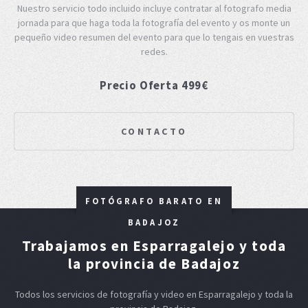
Nuestro servicio todo incluido incluye contratar al fotografo media
jornada para que haga toda la fotografía del evento y os monte un
pequeño video resumen del evento para que lo tengais en vuestras
redes.
Precio Oferta 499€
CONTACTO
FOTÓGRAFO BARATO EN
BADAJOZ
Trabajamos en Esparragalejo y toda
la provincia de Badajoz
Todos los servicios de fotografía y video en Esparragalejo y toda la