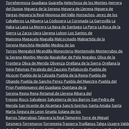
Torrehermosa
,
Guadiana
,
Guareña
,
Helechosa de los Montes
,
Herrera
del Duque
,
Higuera de la Serena
,
Higuera de Llerena
,
Higuera de
Vargas
,
Higuera la Real
,
Hinojosa del Valle
,
Hornachos
,
Jerez de los
Caballeros
,
La Albuera
,
La Codosera
,
La Coronada
,
La Garrovilla
,
La
Haba
,
La Lapa
,
La Morera
,
La Nava de Santiago
,
La Parra
,
La Roca de la
Sierra
,
La Zarza
,
Llera
,
Llerena
,
Lobon
,
Los Santos de
Maimona
,
Magacela
,
Maguilla
,
Malcocinado
,
Malpartida de la
Serena
,
Manchita
,
Medellin
,
Medina de las
Torres
,
Mengabril
,
Mirandilla
,
Monesterio
,
Montemolin
,
Monterrubio de
la Serena
,
Montijo
,
Merida
,
Navalvillar de Pela
,
Nogales
,
Oliva de la
Frontera
,
Oliva de Merida
,
Olivenza
,
Orellana de la Sierra
,
Orellana la
Vieja
,
Palomas
,
Peraleda del Zaucejo
,
Peñalsordo
,
Puebla de
Alcocer
,
Puebla de la Calzada
,
Puebla de la Reina
,
Puebla de
Obando
,
Puebla de Sancho Perez
,
Puebla del Maestre
,
Puebla del
Prior
,
Pueblonuevo del Guadiana
,
Quintana de la
Serena
,
Reina
,
Rena
,
Retamal de Llerena
,
Ribera del
Fresno
,
Risco
,
Salvaleon
,
Salvatierra de los Barros
,
San Pedro de
Merida
,
San Vicente de Alcantara
,
Sancti-Spiritus
,
Santa Amalia
,
Santa
Marta
,
Segura de Leon
,
Siruela
,
Solana de los
Barros
,
Talarrubias
,
Talavera la Real
,
Tamurejo
,
Torre de Miguel
Sesmero
,
Torremayor
,
Torremejia
,
Trasierra
,
Trujillanos
,
Taliga
,
Usagre
,
Vald