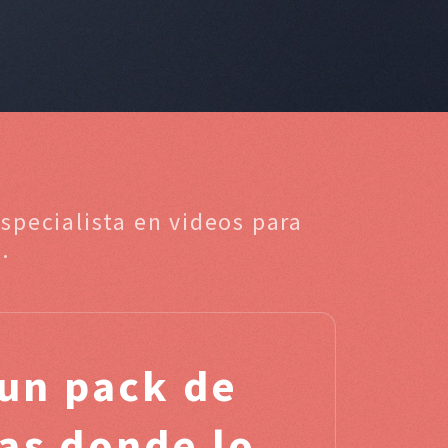
specialista en videos para
.
un pack de
as donde lo