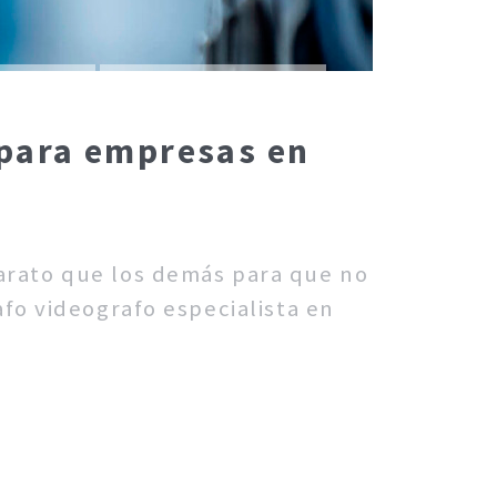
 para empresas en
barato que los demás para que no
fo videografo especialista en