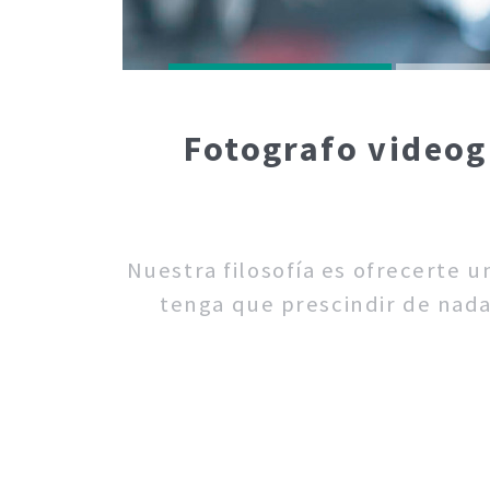
Fotografo videog
Nuestra filosofía es ofrecerte 
tenga que prescindir de nada