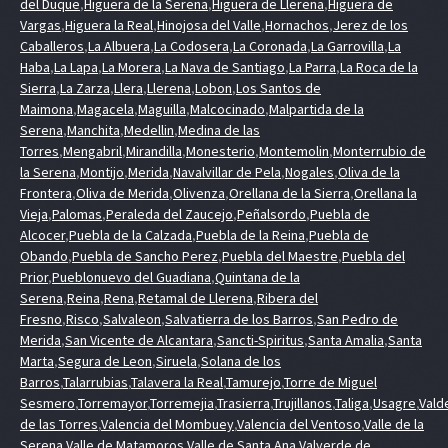
del Duque
,
Higuera de la Serena
,
Higuera de Llerena
,
Higuera de
Vargas
,
Higuera la Real
,
Hinojosa del Valle
,
Hornachos
,
Jerez de los
Caballeros
,
La Albuera
,
La Codosera
,
La Coronada
,
La Garrovilla
,
La
Haba
,
La Lapa
,
La Morera
,
La Nava de Santiago
,
La Parra
,
La Roca de la
Sierra
,
La Zarza
,
Llera
,
Llerena
,
Lobon
,
Los Santos de
Maimona
,
Magacela
,
Maguilla
,
Malcocinado
,
Malpartida de la
Serena
,
Manchita
,
Medellin
,
Medina de las
Torres
,
Mengabril
,
Mirandilla
,
Monesterio
,
Montemolin
,
Monterrubio de
la Serena
,
Montijo
,
Merida
,
Navalvillar de Pela
,
Nogales
,
Oliva de la
Frontera
,
Oliva de Merida
,
Olivenza
,
Orellana de la Sierra
,
Orellana la
Vieja
,
Palomas
,
Peraleda del Zaucejo
,
Peñalsordo
,
Puebla de
Alcocer
,
Puebla de la Calzada
,
Puebla de la Reina
,
Puebla de
Obando
,
Puebla de Sancho Perez
,
Puebla del Maestre
,
Puebla del
Prior
,
Pueblonuevo del Guadiana
,
Quintana de la
Serena
,
Reina
,
Rena
,
Retamal de Llerena
,
Ribera del
Fresno
,
Risco
,
Salvaleon
,
Salvatierra de los Barros
,
San Pedro de
Merida
,
San Vicente de Alcantara
,
Sancti-Spiritus
,
Santa Amalia
,
Santa
Marta
,
Segura de Leon
,
Siruela
,
Solana de los
Barros
,
Talarrubias
,
Talavera la Real
,
Tamurejo
,
Torre de Miguel
Sesmero
,
Torremayor
,
Torremejia
,
Trasierra
,
Trujillanos
,
Taliga
,
Usagre
,
Vald
de las Torres
,
Valencia del Mombuey
,
Valencia del Ventoso
,
Valle de la
Serena
,
Valle de Matamoros
,
Valle de Santa Ana
,
Valverde de