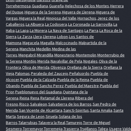
Torrehermosa
,
Guadiana
,
Guareña
,
Helechosa de los Montes
,
Herrera
del Duque
,
Higuera de la Serena
,
Higuera de Llerena
,
Higuera de
Vargas
,
Higuera la Real
,
Hinojosa del Valle
,
Hornachos
,
Jerez de los
Caballeros
,
La Albuera
,
La Codosera
,
La Coronada
,
La Garrovilla
,
La
Haba
,
La Lapa
,
La Morera
,
La Nava de Santiago
,
La Parra
,
La Roca de la
Sierra
,
La Zarza
,
Llera
,
Llerena
,
Lobon
,
Los Santos de
Maimona
,
Magacela
,
Maguilla
,
Malcocinado
,
Malpartida de la
Serena
,
Manchita
,
Medellin
,
Medina de las
Torres
,
Mengabril
,
Mirandilla
,
Monesterio
,
Montemolin
,
Monterrubio de
la Serena
,
Montijo
,
Merida
,
Navalvillar de Pela
,
Nogales
,
Oliva de la
Frontera
,
Oliva de Merida
,
Olivenza
,
Orellana de la Sierra
,
Orellana la
Vieja
,
Palomas
,
Peraleda del Zaucejo
,
Peñalsordo
,
Puebla de
Alcocer
,
Puebla de la Calzada
,
Puebla de la Reina
,
Puebla de
Obando
,
Puebla de Sancho Perez
,
Puebla del Maestre
,
Puebla del
Prior
,
Pueblonuevo del Guadiana
,
Quintana de la
Serena
,
Reina
,
Rena
,
Retamal de Llerena
,
Ribera del
Fresno
,
Risco
,
Salvaleon
,
Salvatierra de los Barros
,
San Pedro de
Merida
,
San Vicente de Alcantara
,
Sancti-Spiritus
,
Santa Amalia
,
Santa
Marta
,
Segura de Leon
,
Siruela
,
Solana de los
Barros
,
Talarrubias
,
Talavera la Real
,
Tamurejo
,
Torre de Miguel
Sesmero
,
Torremayor
,
Torremejia
,
Trasierra
,
Trujillanos
,
Taliga
,
Usagre
,
Vald