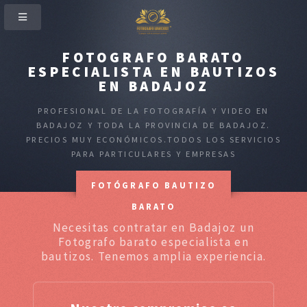
FOTOGRAFO BARATO
ESPECIALISTA EN BAUTIZOS
EN BADAJOZ
PROFESIONAL DE LA FOTOGRAFÍA Y VIDEO EN
BADAJOZ Y TODA LA PROVINCIA DE BADAJOZ.
PRECIOS MUY ECONÓMICOS.TODOS LOS SERVICIOS
PARA PARTICULARES Y EMPRESAS
FOTÓGRAFO BAUTIZO
BARATO
Necesitas contratar en Badajoz un
Fotografo barato especialista en
bautizos. Tenemos amplia experiencia.