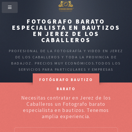
FOTOGRAFO BARATO
ESPECIALISTA EN BAUTIZOS
EN JEREZ DE LOS
CABALLEROS
PROFESIONAL DE LA FOTOGRAFÍA Y VIDEO EN JEREZ
DE LOS CABALLEROS Y TODA LA PROVINCIA DE
BADAJOZ. PRECIOS MUY ECONÓMICOS.TODOS LOS
SERVICIOS PARA PARTICULARES Y EMPRESAS
FOTÓGRAFO BAUTIZO
BARATO
Necesitas contratar en Jerez de los
Caballeros un Fotografo barato
especialista en bautizos. Tenemos
amplia experiencia.