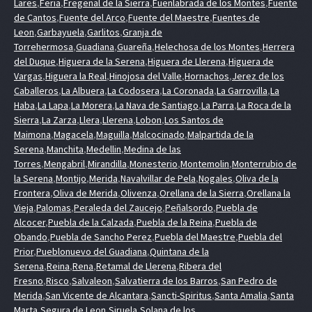
Lares
,
Feria
,
Fregenal de la Sierra
,
Fuenlabrada de los Montes
,
Fuente
de Cantos
,
Fuente del Arco
,
Fuente del Maestre
,
Fuentes de
Leon
,
Garbayuela
,
Garlitos
,
Granja de
Torrehermosa
,
Guadiana
,
Guareña
,
Helechosa de los Montes
,
Herrera
del Duque
,
Higuera de la Serena
,
Higuera de Llerena
,
Higuera de
Vargas
,
Higuera la Real
,
Hinojosa del Valle
,
Hornachos
,
Jerez de los
Caballeros
,
La Albuera
,
La Codosera
,
La Coronada
,
La Garrovilla
,
La
Haba
,
La Lapa
,
La Morera
,
La Nava de Santiago
,
La Parra
,
La Roca de la
Sierra
,
La Zarza
,
Llera
,
Llerena
,
Lobon
,
Los Santos de
Maimona
,
Magacela
,
Maguilla
,
Malcocinado
,
Malpartida de la
Serena
,
Manchita
,
Medellin
,
Medina de las
Torres
,
Mengabril
,
Mirandilla
,
Monesterio
,
Montemolin
,
Monterrubio de
la Serena
,
Montijo
,
Merida
,
Navalvillar de Pela
,
Nogales
,
Oliva de la
Frontera
,
Oliva de Merida
,
Olivenza
,
Orellana de la Sierra
,
Orellana la
Vieja
,
Palomas
,
Peraleda del Zaucejo
,
Peñalsordo
,
Puebla de
Alcocer
,
Puebla de la Calzada
,
Puebla de la Reina
,
Puebla de
Obando
,
Puebla de Sancho Perez
,
Puebla del Maestre
,
Puebla del
Prior
,
Pueblonuevo del Guadiana
,
Quintana de la
Serena
,
Reina
,
Rena
,
Retamal de Llerena
,
Ribera del
Fresno
,
Risco
,
Salvaleon
,
Salvatierra de los Barros
,
San Pedro de
Merida
,
San Vicente de Alcantara
,
Sancti-Spiritus
,
Santa Amalia
,
Santa
Marta
,
Segura de Leon
,
Siruela
,
Solana de los