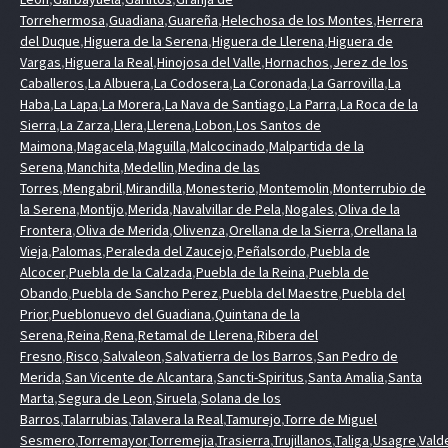
Torrehermosa
,
Guadiana
,
Guareña
,
Helechosa de los Montes
,
Herrera
del Duque
,
Higuera de la Serena
,
Higuera de Llerena
,
Higuera de
Vargas
,
Higuera la Real
,
Hinojosa del Valle
,
Hornachos
,
Jerez de los
Caballeros
,
La Albuera
,
La Codosera
,
La Coronada
,
La Garrovilla
,
La
Haba
,
La Lapa
,
La Morera
,
La Nava de Santiago
,
La Parra
,
La Roca de la
Sierra
,
La Zarza
,
Llera
,
Llerena
,
Lobon
,
Los Santos de
Maimona
,
Magacela
,
Maguilla
,
Malcocinado
,
Malpartida de la
Serena
,
Manchita
,
Medellin
,
Medina de las
Torres
,
Mengabril
,
Mirandilla
,
Monesterio
,
Montemolin
,
Monterrubio de
la Serena
,
Montijo
,
Merida
,
Navalvillar de Pela
,
Nogales
,
Oliva de la
Frontera
,
Oliva de Merida
,
Olivenza
,
Orellana de la Sierra
,
Orellana la
Vieja
,
Palomas
,
Peraleda del Zaucejo
,
Peñalsordo
,
Puebla de
Alcocer
,
Puebla de la Calzada
,
Puebla de la Reina
,
Puebla de
Obando
,
Puebla de Sancho Perez
,
Puebla del Maestre
,
Puebla del
Prior
,
Pueblonuevo del Guadiana
,
Quintana de la
Serena
,
Reina
,
Rena
,
Retamal de Llerena
,
Ribera del
Fresno
,
Risco
,
Salvaleon
,
Salvatierra de los Barros
,
San Pedro de
Merida
,
San Vicente de Alcantara
,
Sancti-Spiritus
,
Santa Amalia
,
Santa
Marta
,
Segura de Leon
,
Siruela
,
Solana de los
Barros
,
Talarrubias
,
Talavera la Real
,
Tamurejo
,
Torre de Miguel
Sesmero
,
Torremayor
,
Torremejia
,
Trasierra
,
Trujillanos
,
Taliga
,
Usagre
,
Vald