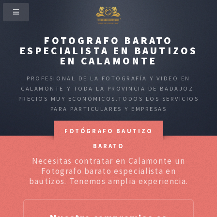
FOTOGRAFO BARATO
ESPECIALISTA EN BAUTIZOS
EN CALAMONTE
PROFESIONAL DE LA FOTOGRAFÍA Y VIDEO EN
CALAMONTE Y TODA LA PROVINCIA DE BADAJOZ.
PRECIOS MUY ECONÓMICOS.TODOS LOS SERVICIOS
PARA PARTICULARES Y EMPRESAS
FOTÓGRAFO BAUTIZO
BARATO
Necesitas contratar en Calamonte un
Fotografo barato especialista en
bautizos. Tenemos amplia experiencia.