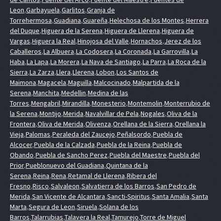
Leon
,
Garbayuela
,
Garlitos
,
Granja de
Torrehermosa
,
Guadiana
,
Guareña
,
Helechosa de los Montes
,
Herrera
del Duque
,
Higuera de la Serena
,
Higuera de Llerena
,
Higuera de
Vargas
,
Higuera la Real
,
Hinojosa del Valle
,
Hornachos
,
Jerez de los
Caballeros
,
La Albuera
,
La Codosera
,
La Coronada
,
La Garrovilla
,
La
Haba
,
La Lapa
,
La Morera
,
La Nava de Santiago
,
La Parra
,
La Roca de la
Sierra
,
La Zarza
,
Llera
,
Llerena
,
Lobon
,
Los Santos de
Maimona
,
Magacela
,
Maguilla
,
Malcocinado
,
Malpartida de la
Serena
,
Manchita
,
Medellin
,
Medina de las
Torres
,
Mengabril
,
Mirandilla
,
Monesterio
,
Montemolin
,
Monterrubio de
la Serena
,
Montijo
,
Merida
,
Navalvillar de Pela
,
Nogales
,
Oliva de la
Frontera
,
Oliva de Merida
,
Olivenza
,
Orellana de la Sierra
,
Orellana la
Vieja
,
Palomas
,
Peraleda del Zaucejo
,
Peñalsordo
,
Puebla de
Alcocer
,
Puebla de la Calzada
,
Puebla de la Reina
,
Puebla de
Obando
,
Puebla de Sancho Perez
,
Puebla del Maestre
,
Puebla del
Prior
,
Pueblonuevo del Guadiana
,
Quintana de la
Serena
,
Reina
,
Rena
,
Retamal de Llerena
,
Ribera del
Fresno
,
Risco
,
Salvaleon
,
Salvatierra de los Barros
,
San Pedro de
Merida
,
San Vicente de Alcantara
,
Sancti-Spiritus
,
Santa Amalia
,
Santa
Marta
,
Segura de Leon
,
Siruela
,
Solana de los
Barros
,
Talarrubias
,
Talavera la Real
,
Tamurejo
,
Torre de Miguel