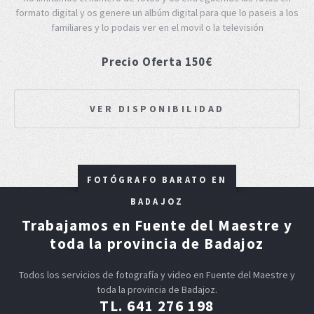
formato digital y os genere un albúm digital para que lo paseis a los
familiares y lo podais ver en el movil o la televisión
Precio Oferta 150€
VER DISPONIBILIDAD
FOTÓGRAFO BARATO EN
BADAJOZ
Trabajamos en Fuente del Maestre y
toda la provincia de Badajoz
Todos los servicios de fotografía y video en Fuente del Maestre y
toda la provincia de Badajoz.
TL. 641 276 198