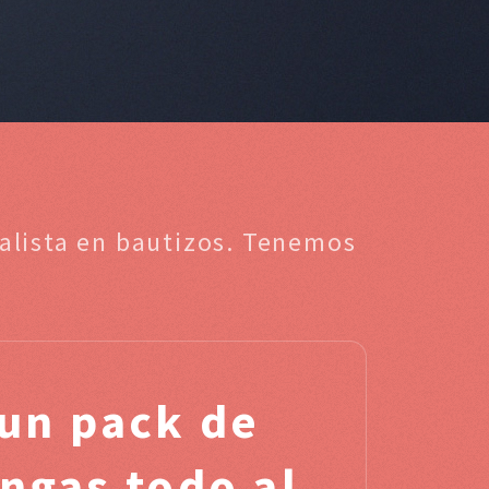
alista en bautizos. Tenemos
un pack de
engas todo al