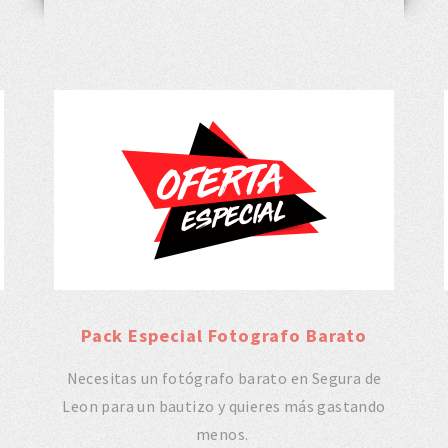
Pack Especial Fotografo Barato
Necesitas un fotógrafo barato en Segura de
Leon para un bautizo y quieres más gastando
menos.