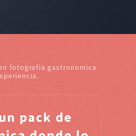
 en fotografia gastronomica
xperiencia.
un pack de
mica donde lo