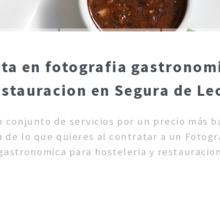
sta en fotografia gastronomi
estauracion en Segura de Le
un conjunto de servicios por un precio más 
 de lo que quieres al contratar a un Fotogra
gastronomica para hosteleria y restauracio