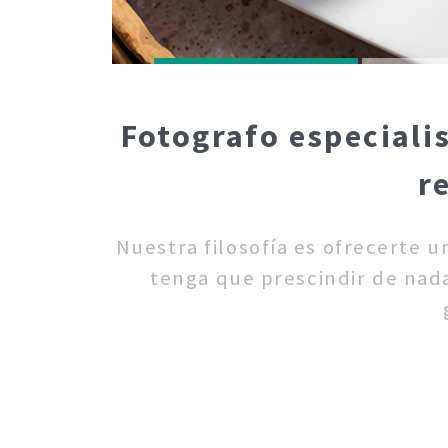
Fotografo especiali
r
Nuestra filosofía es ofrecerte 
tenga que prescindir de nada