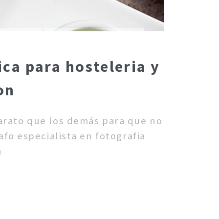
ca para hosteleria y
on
barato que los demás para que no
fo especialista en fotografia
n