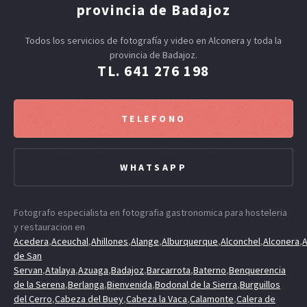
provincia de Badajoz
Todos los servicios de fotografía y video en Alconera y toda la
provincia de Badajoz.
TL. 641 276 198
TELEFONO
WHATSAPP
Fotografo especialista en fotografia gastronomica para hosteleria
y restauracion en
Acedera
,
Aceuchal
,
Ahillones
,
Alange
,
Alburquerque
,
Alconchel
,
Alconera
,
A
de San
Servan
,
Atalaya
,
Azuaga
,
Badajoz
,
Barcarrota
,
Baterno
,
Benquerencia
de la Serena
,
Berlanga
,
Bienvenida
,
Bodonal de la Sierra
,
Burguillos
del Cerro
,
Cabeza del Buey
,
Cabeza la Vaca
,
Calamonte
,
Calera de