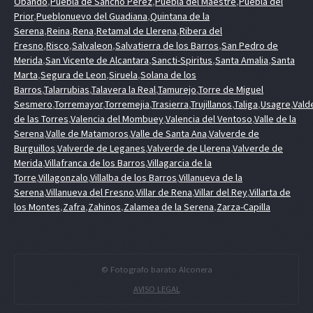
Obando
,
Puebla de Sancho Perez
,
Puebla del Maestre
,
Puebla del
Prior
,
Pueblonuevo del Guadiana
,
Quintana de la
Serena
,
Reina
,
Rena
,
Retamal de Llerena
,
Ribera del
Fresno
,
Risco
,
Salvaleon
,
Salvatierra de los Barros
,
San Pedro de
Merida
,
San Vicente de Alcantara
,
Sancti-Spiritus
,
Santa Amalia
,
Santa
Marta
,
Segura de Leon
,
Siruela
,
Solana de los
Barros
,
Talarrubias
,
Talavera la Real
,
Tamurejo
,
Torre de Miguel
Sesmero
,
Torremayor
,
Torremejia
,
Trasierra
,
Trujillanos
,
Taliga
,
Usagre
,
Vald
de las Torres
,
Valencia del Mombuey
,
Valencia del Ventoso
,
Valle de la
Serena
,
Valle de Matamoros
,
Valle de Santa Ana
,
Valverde de
Burguillos
,
Valverde de Leganes
,
Valverde de Llerena
,
Valverde de
Merida
,
Villafranca de los Barros
,
Villagarcia de la
Torre
,
Villagonzalo
,
Villalba de los Barros
,
Villanueva de la
Serena
,
Villanueva del Fresno
,
Villar de Rena
,
Villar del Rey
,
Villarta de
los Montes
,
Zafra
,
Zahinos
,
Zalamea de la Serena
,
Zarza-Capilla
© Fotografo barato Alconera
AVISO LEGAL