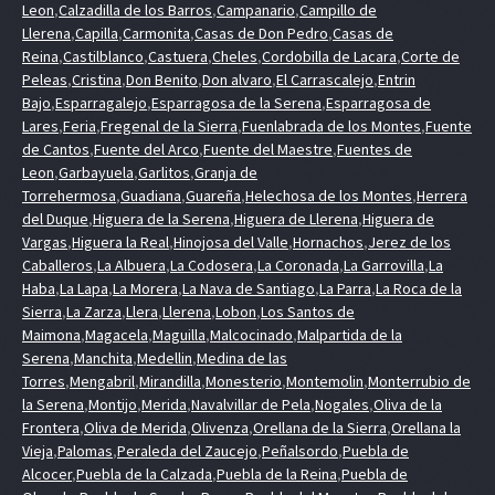
Leon
,
Calzadilla de los Barros
,
Campanario
,
Campillo de
Llerena
,
Capilla
,
Carmonita
,
Casas de Don Pedro
,
Casas de
Reina
,
Castilblanco
,
Castuera
,
Cheles
,
Cordobilla de Lacara
,
Corte de
Peleas
,
Cristina
,
Don Benito
,
Don alvaro
,
El Carrascalejo
,
Entrin
Bajo
,
Esparragalejo
,
Esparragosa de la Serena
,
Esparragosa de
Lares
,
Feria
,
Fregenal de la Sierra
,
Fuenlabrada de los Montes
,
Fuente
de Cantos
,
Fuente del Arco
,
Fuente del Maestre
,
Fuentes de
Leon
,
Garbayuela
,
Garlitos
,
Granja de
Torrehermosa
,
Guadiana
,
Guareña
,
Helechosa de los Montes
,
Herrera
del Duque
,
Higuera de la Serena
,
Higuera de Llerena
,
Higuera de
Vargas
,
Higuera la Real
,
Hinojosa del Valle
,
Hornachos
,
Jerez de los
Caballeros
,
La Albuera
,
La Codosera
,
La Coronada
,
La Garrovilla
,
La
Haba
,
La Lapa
,
La Morera
,
La Nava de Santiago
,
La Parra
,
La Roca de la
Sierra
,
La Zarza
,
Llera
,
Llerena
,
Lobon
,
Los Santos de
Maimona
,
Magacela
,
Maguilla
,
Malcocinado
,
Malpartida de la
Serena
,
Manchita
,
Medellin
,
Medina de las
Torres
,
Mengabril
,
Mirandilla
,
Monesterio
,
Montemolin
,
Monterrubio de
la Serena
,
Montijo
,
Merida
,
Navalvillar de Pela
,
Nogales
,
Oliva de la
Frontera
,
Oliva de Merida
,
Olivenza
,
Orellana de la Sierra
,
Orellana la
Vieja
,
Palomas
,
Peraleda del Zaucejo
,
Peñalsordo
,
Puebla de
Alcocer
,
Puebla de la Calzada
,
Puebla de la Reina
,
Puebla de