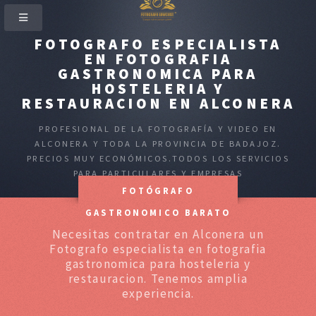
FOTOGRAFO ESPECIALISTA
EN FOTOGRAFIA
GASTRONOMICA PARA
HOSTELERIA Y
RESTAURACION EN ALCONERA
PROFESIONAL DE LA FOTOGRAFÍA Y VIDEO EN
ALCONERA Y TODA LA PROVINCIA DE BADAJOZ.
PRECIOS MUY ECONÓMICOS.TODOS LOS SERVICIOS
PARA PARTICULARES Y EMPRESAS
FOTÓGRAFO
GASTRONOMICO BARATO
Necesitas contratar en Alconera un
Fotografo especialista en fotografia
gastronomica para hosteleria y
restauracion. Tenemos amplia
experiencia.