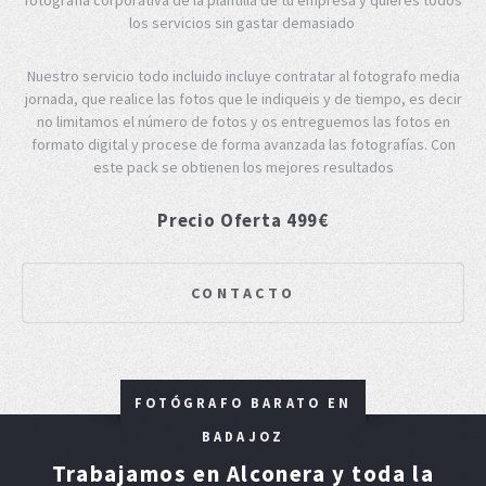
los servicios sin gastar demasiado
Nuestro servicio todo incluido incluye contratar al fotografo media
jornada, que realice las fotos que le indiqueis y de tiempo, es decir
no limitamos el número de fotos y os entreguemos las fotos en
formato digital y procese de forma avanzada las fotografías. Con
este pack se obtienen los mejores resultados
Precio Oferta 499€
CONTACTO
FOTÓGRAFO BARATO EN
BADAJOZ
Trabajamos en Alconera y toda la