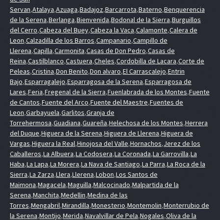
Servan
,
Atalaya
,
Azuaga
,
Badajoz
,
Barcarrota
,
Baterno
,
Benquerencia
de la Serena
,
Berlanga
,
Bienvenida
,
Bodonal de la Sierra
,
Burguillos
del Cerro
,
Cabeza del Buey
,
Cabeza la Vaca
,
Calamonte
,
Calera de
Leon
,
Calzadilla de los Barros
,
Campanario
,
Campillo de
Llerena
,
Capilla
,
Carmonita
,
Casas de Don Pedro
,
Casas de
Reina
,
Castilblanco
,
Castuera
,
Cheles
,
Cordobilla de Lacara
,
Corte de
Peleas
,
Cristina
,
Don Benito
,
Don alvaro
,
El Carrascalejo
,
Entrin
Bajo
,
Esparragalejo
,
Esparragosa de la Serena
,
Esparragosa de
Lares
,
Feria
,
Fregenal de la Sierra
,
Fuenlabrada de los Montes
,
Fuente
de Cantos
,
Fuente del Arco
,
Fuente del Maestre
,
Fuentes de
Leon
,
Garbayuela
,
Garlitos
,
Granja de
Torrehermosa
,
Guadiana
,
Guareña
,
Helechosa de los Montes
,
Herrera
del Duque
,
Higuera de la Serena
,
Higuera de Llerena
,
Higuera de
Vargas
,
Higuera la Real
,
Hinojosa del Valle
,
Hornachos
,
Jerez de los
Caballeros
,
La Albuera
,
La Codosera
,
La Coronada
,
La Garrovilla
,
La
Haba
,
La Lapa
,
La Morera
,
La Nava de Santiago
,
La Parra
,
La Roca de la
Sierra
,
La Zarza
,
Llera
,
Llerena
,
Lobon
,
Los Santos de
Maimona
,
Magacela
,
Maguilla
,
Malcocinado
,
Malpartida de la
Serena
,
Manchita
,
Medellin
,
Medina de las
Torres
,
Mengabril
,
Mirandilla
,
Monesterio
,
Montemolin
,
Monterrubio de
la Serena
,
Montijo
,
Merida
,
Navalvillar de Pela
,
Nogales
,
Oliva de la