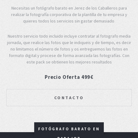
Necesitas un fotógrafo barato en Jerez de los Caballeros para
realizar la fotografía corporativa de la plantilla de tu empresa y
quieres todos los servicios sin gastar demasiado
Nuestro servicio todo incluido incluye contratar al fotografo media
jornada, que realice las fotos que le indiqueis y de tiempo, es decir
no limitamos el número de fotos y os entreguemos las fotos en
formato digital y procese de forma avanzada las fotografías. Con
este pack se obtienen los mejores resultados
Precio Oferta 499€
CONTACTO
FOTÓGRAFO BARATO EN