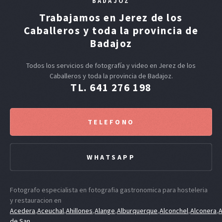
BADAJOZ
Trabajamos en Jerez de los
Caballeros y toda la provincia de
Badajoz
Todos los servicios de fotografía y video en Jerez de los
Caballeros y toda la provincia de Badajoz.
TL. 641 276 198
TELEFONO
WHATSAPP
Fotografo especialista en fotografia gastronomica para hosteleria
y restauracion en
Acedera
,
Aceuchal
,
Ahillones
,
Alange
,
Alburquerque
,
Alconchel
,
Alconera
,
A
de San