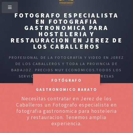
FOTOGRAFO ESPECIALISTA
EN FOTOGRAFIA
GASTRONOMICA PARA
HOSTELERIA Y
RESTAURACION EN JEREZ DE
LOS CABALLEROS
PROFESIONAL DE LA FOTOGRAFÍA Y VIDEO EN JEREZ
DE LOS CABALLEROS Y TODA LA PROVINCIA DE
BADAJOZ. PRECIOS MUY ECONÓMICOS.TODOS LOS
SERVICIOS PARA PARTICULARES Y EMPRESAS
FOTÓGRAFO
GASTRONOMICO BARATO
Necesitas contratar en Jerez de los
Caballeros un Fotografo especialista en
fotografia gastronomica para hosteleria
y restauracion. Tenemos amplia
experiencia.