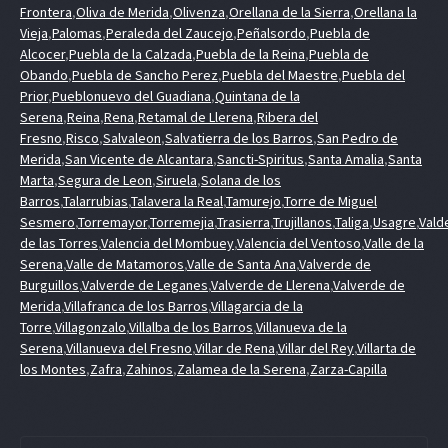
Frontera
,
Oliva de Merida
,
Olivenza
,
Orellana de la Sierra
,
Orellana la
Vieja
,
Palomas
,
Peraleda del Zaucejo
,
Peñalsordo
,
Puebla de
Alcocer
,
Puebla de la Calzada
,
Puebla de la Reina
,
Puebla de
Obando
,
Puebla de Sancho Perez
,
Puebla del Maestre
,
Puebla del
Prior
,
Pueblonuevo del Guadiana
,
Quintana de la
Serena
,
Reina
,
Rena
,
Retamal de Llerena
,
Ribera del
Fresno
,
Risco
,
Salvaleon
,
Salvatierra de los Barros
,
San Pedro de
Merida
,
San Vicente de Alcantara
,
Sancti-Spiritus
,
Santa Amalia
,
Santa
Marta
,
Segura de Leon
,
Siruela
,
Solana de los
Barros
,
Talarrubias
,
Talavera la Real
,
Tamurejo
,
Torre de Miguel
Sesmero
,
Torremayor
,
Torremejia
,
Trasierra
,
Trujillanos
,
Taliga
,
Usagre
,
Vald
de las Torres
,
Valencia del Mombuey
,
Valencia del Ventoso
,
Valle de la
Serena
,
Valle de Matamoros
,
Valle de Santa Ana
,
Valverde de
Burguillos
,
Valverde de Leganes
,
Valverde de Llerena
,
Valverde de
Merida
,
Villafranca de los Barros
,
Villagarcia de la
Torre
,
Villagonzalo
,
Villalba de los Barros
,
Villanueva de la
Serena
,
Villanueva del Fresno
,
Villar de Rena
,
Villar del Rey
,
Villarta de
los Montes
,
Zafra
,
Zahinos
,
Zalamea de la Serena
,
Zarza-Capilla