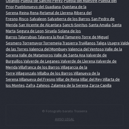
Obando
,
Puebla de Sancho Perez
,
Puebla del Maestre
,
Puebla del
Prior
,
Pueblonuevo del Guadiana
,
Quintana de la
Serena
,
Reina
,
Rena
,
Retamal de Llerena
,
Ribera del
Fresno
,
Risco
,
Salvaleon
,
Salvatierra de los Barros
,
San Pedro de
Merida
,
San Vicente de Alcantara
,
Sancti-Spiritus
,
Santa Amalia
,
Santa
Marta
,
Segura de Leon
,
Siruela
,
Solana de los
Barros
,
Talarrubias
,
Talavera la Real
,
Tamurejo
,
Torre de Miguel
Sesmero
,
Torremayor
,
Torremejia
,
Trasierra
,
Trujillanos
,
Taliga
,
Usagre
,
Vald
de las Torres
,
Valencia del Mombuey
,
Valencia del Ventoso
,
Valle de la
Serena
,
Valle de Matamoros
,
Valle de Santa Ana
,
Valverde de
Burguillos
,
Valverde de Leganes
,
Valverde de Llerena
,
Valverde de
Merida
,
Villafranca de los Barros
,
Villagarcia de la
Torre
,
Villagonzalo
,
Villalba de los Barros
,
Villanueva de la
Serena
,
Villanueva del Fresno
,
Villar de Rena
,
Villar del Rey
,
Villarta de
los Montes
,
Zafra
,
Zahinos
,
Zalamea de la Serena
,
Zarza-Capilla
© Fotografo barato Trasierra
AVISO LEGAL