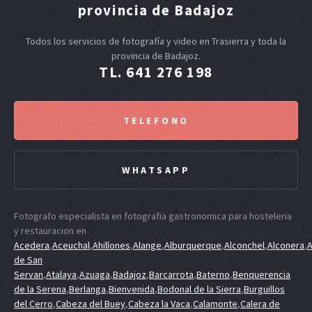
provincia de Badajoz
Todos los servicios de fotografía y video en Trasierra y toda la
provincia de Badajoz.
TL. 641 276 198
TELEFONO
WHATSAPP
Fotografo especialista en fotografia gastronomica para hosteleria
y restauracion en
Acedera
,
Aceuchal
,
Ahillones
,
Alange
,
Alburquerque
,
Alconchel
,
Alconera
,
A
de San
Servan
,
Atalaya
,
Azuaga
,
Badajoz
,
Barcarrota
,
Baterno
,
Benquerencia
de la Serena
,
Berlanga
,
Bienvenida
,
Bodonal de la Sierra
,
Burguillos
del Cerro
,
Cabeza del Buey
,
Cabeza la Vaca
,
Calamonte
,
Calera de