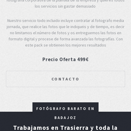
los servicios sin gastar demasiado
Nuestro servicio todo incluido incluye contratar al fotografo media
jornada, que realice las fotos que le indiqueis y de tiempo, es decir
no limitamos el número de fotos y os entreguemos las fotos en
formato digital y procese de forma avanzada las fotografías. Con
este pack se obtienen los mejores resultados
Precio Oferta 499€
CONTACTO
FOTÓGRAFO BARATO EN
BADAJOZ
Trabajamos en Trasierra y toda la