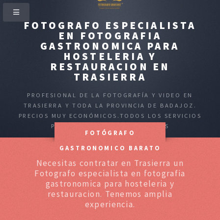
FOTOGRAFO ESPECIALISTA
EN FOTOGRAFIA
GASTRONOMICA PARA
HOSTELERIA Y
RESTAURACION EN
TRASIERRA
PROFESIONAL DE LA FOTOGRAFÍA Y VIDEO EN
TRASIERRA Y TODA LA PROVINCIA DE BADAJOZ.
PRECIOS MUY ECONÓMICOS.TODOS LOS SERVICIOS
PARA PARTICULARES Y EMPRESAS
FOTÓGRAFO
GASTRONOMICO BARATO
Necesitas contratar en Trasierra un
Fotografo especialista en fotografia
gastronomica para hosteleria y
restauracion. Tenemos amplia
experiencia.