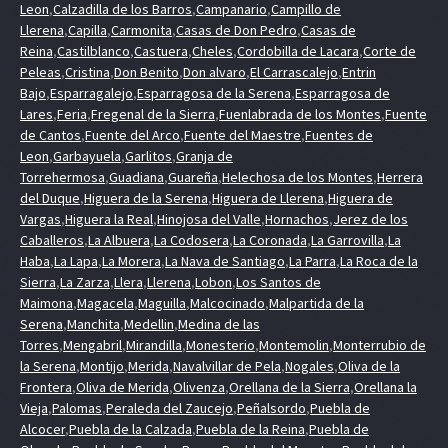
Leon
,
Calzadilla de los Barros
,
Campanario
,
Campillo de
Llerena
,
Capilla
,
Carmonita
,
Casas de Don Pedro
,
Casas de
Reina
,
Castilblanco
,
Castuera
,
Cheles
,
Cordobilla de Lacara
,
Corte de
Peleas
,
Cristina
,
Don Benito
,
Don alvaro
,
El Carrascalejo
,
Entrin
Bajo
,
Esparragalejo
,
Esparragosa de la Serena
,
Esparragosa de
Lares
,
Feria
,
Fregenal de la Sierra
,
Fuenlabrada de los Montes
,
Fuente
de Cantos
,
Fuente del Arco
,
Fuente del Maestre
,
Fuentes de
Leon
,
Garbayuela
,
Garlitos
,
Granja de
Torrehermosa
,
Guadiana
,
Guareña
,
Helechosa de los Montes
,
Herrera
del Duque
,
Higuera de la Serena
,
Higuera de Llerena
,
Higuera de
Vargas
,
Higuera la Real
,
Hinojosa del Valle
,
Hornachos
,
Jerez de los
Caballeros
,
La Albuera
,
La Codosera
,
La Coronada
,
La Garrovilla
,
La
Haba
,
La Lapa
,
La Morera
,
La Nava de Santiago
,
La Parra
,
La Roca de la
Sierra
,
La Zarza
,
Llera
,
Llerena
,
Lobon
,
Los Santos de
Maimona
,
Magacela
,
Maguilla
,
Malcocinado
,
Malpartida de la
Serena
,
Manchita
,
Medellin
,
Medina de las
Torres
,
Mengabril
,
Mirandilla
,
Monesterio
,
Montemolin
,
Monterrubio de
la Serena
,
Montijo
,
Merida
,
Navalvillar de Pela
,
Nogales
,
Oliva de la
Frontera
,
Oliva de Merida
,
Olivenza
,
Orellana de la Sierra
,
Orellana la
Vieja
,
Palomas
,
Peraleda del Zaucejo
,
Peñalsordo
,
Puebla de
Alcocer
,
Puebla de la Calzada
,
Puebla de la Reina
,
Puebla de