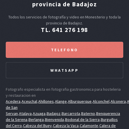
provincia de Badajoz
Todos los servicios de fotografía y video en Monesterio y toda la
provincia de Badajoz.
TL. 641 276 198
TELEFONO
WHATSAPP
Fotografo especialista en fotografia gastronomica para hosteleria
y restauracion en
Acedera
,
Aceuchal
,
Ahillones
,
Alange
,
Alburquerque
,
Alconchel
,
Alconera
,
A
de San
Servan
,
Atalaya
,
Azuaga
,
Badajoz
,
Barcarrota
,
Baterno
,
Benquerencia
de la Serena
,
Berlanga
,
Bienvenida
,
Bodonal de la Sierra
,
Burguillos
del Cerro
,
Cabeza del Buey
,
Cabeza la Vaca
,
Calamonte
,
Calera de