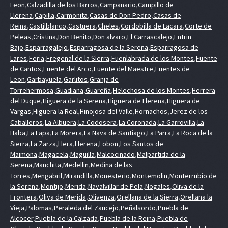
Leon
,
Calzadilla de los Barros
,
Campanario
,
Campillo de
Llerena
,
Capilla
,
Carmonita
,
Casas de Don Pedro
,
Casas de
Reina
,
Castilblanco
,
Castuera
,
Cheles
,
Cordobilla de Lacara
,
Corte de
Peleas
,
Cristina
,
Don Benito
,
Don alvaro
,
El Carrascalejo
,
Entrin
Bajo
,
Esparragalejo
,
Esparragosa de la Serena
,
Esparragosa de
Lares
,
Feria
,
Fregenal de la Sierra
,
Fuenlabrada de los Montes
,
Fuente
de Cantos
,
Fuente del Arco
,
Fuente del Maestre
,
Fuentes de
Leon
,
Garbayuela
,
Garlitos
,
Granja de
Torrehermosa
,
Guadiana
,
Guareña
,
Helechosa de los Montes
,
Herrera
del Duque
,
Higuera de la Serena
,
Higuera de Llerena
,
Higuera de
Vargas
,
Higuera la Real
,
Hinojosa del Valle
,
Hornachos
,
Jerez de los
Caballeros
,
La Albuera
,
La Codosera
,
La Coronada
,
La Garrovilla
,
La
Haba
,
La Lapa
,
La Morera
,
La Nava de Santiago
,
La Parra
,
La Roca de la
Sierra
,
La Zarza
,
Llera
,
Llerena
,
Lobon
,
Los Santos de
Maimona
,
Magacela
,
Maguilla
,
Malcocinado
,
Malpartida de la
Serena
,
Manchita
,
Medellin
,
Medina de las
Torres
,
Mengabril
,
Mirandilla
,
Monesterio
,
Montemolin
,
Monterrubio de
la Serena
,
Montijo
,
Merida
,
Navalvillar de Pela
,
Nogales
,
Oliva de la
Frontera
,
Oliva de Merida
,
Olivenza
,
Orellana de la Sierra
,
Orellana la
Vieja
,
Palomas
,
Peraleda del Zaucejo
,
Peñalsordo
,
Puebla de
Alcocer
,
Puebla de la Calzada
,
Puebla de la Reina
,
Puebla de