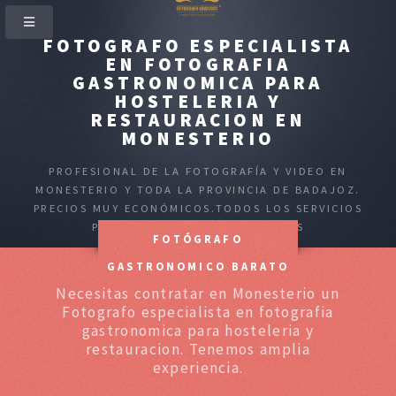
FOTOGRAFO ESPECIALISTA
EN FOTOGRAFIA
GASTRONOMICA PARA
HOSTELERIA Y
RESTAURACION EN
MONESTERIO
PROFESIONAL DE LA FOTOGRAFÍA Y VIDEO EN
MONESTERIO Y TODA LA PROVINCIA DE BADAJOZ.
PRECIOS MUY ECONÓMICOS.TODOS LOS SERVICIOS
PARA PARTICULARES Y EMPRESAS
FOTÓGRAFO
GASTRONOMICO BARATO
Necesitas contratar en Monesterio un
Fotografo especialista en fotografia
gastronomica para hosteleria y
restauracion. Tenemos amplia
experiencia.