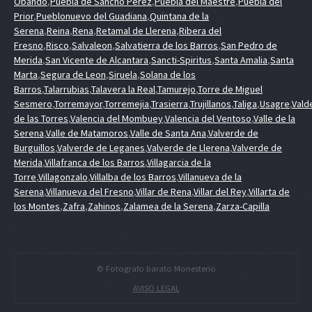
Obando
,
Puebla de Sancho Perez
,
Puebla del Maestre
,
Puebla del
Prior
,
Pueblonuevo del Guadiana
,
Quintana de la
Serena
,
Reina
,
Rena
,
Retamal de Llerena
,
Ribera del
Fresno
,
Risco
,
Salvaleon
,
Salvatierra de los Barros
,
San Pedro de
Merida
,
San Vicente de Alcantara
,
Sancti-Spiritus
,
Santa Amalia
,
Santa
Marta
,
Segura de Leon
,
Siruela
,
Solana de los
Barros
,
Talarrubias
,
Talavera la Real
,
Tamurejo
,
Torre de Miguel
Sesmero
,
Torremayor
,
Torremejia
,
Trasierra
,
Trujillanos
,
Taliga
,
Usagre
,
Vald
de las Torres
,
Valencia del Mombuey
,
Valencia del Ventoso
,
Valle de la
Serena
,
Valle de Matamoros
,
Valle de Santa Ana
,
Valverde de
Burguillos
,
Valverde de Leganes
,
Valverde de Llerena
,
Valverde de
Merida
,
Villafranca de los Barros
,
Villagarcia de la
Torre
,
Villagonzalo
,
Villalba de los Barros
,
Villanueva de la
Serena
,
Villanueva del Fresno
,
Villar de Rena
,
Villar del Rey
,
Villarta de
los Montes
,
Zafra
,
Zahinos
,
Zalamea de la Serena
,
Zarza-Capilla
© Fotografo barato Monesterio
AVISO LEGAL