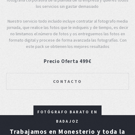
los servicios sin gastar demasiado
Nuestro servicio todo incluido incluye contratar al fotografo media
jornada, que realice las fotos que le indiqueis y de tiempo, es decir
no limitamos el número de fotos y os entreguemos las fotos en
formato digital y procese de forma avanzada las fotografías. Con
este pack se obtienen los mejores resultados
Precio Oferta 499€
CONTACTO
FOTÓGRAFO BARATO EN
BADAJOZ
Trabajamos en Monesterio y toda la