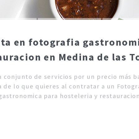
sta en fotografia gastronomi
auracion en Medina de las T
un conjunto de servicios por un precio más 
 de lo que quieres al contratar a un Fotogra
gastronomica para hosteleria y restauracio