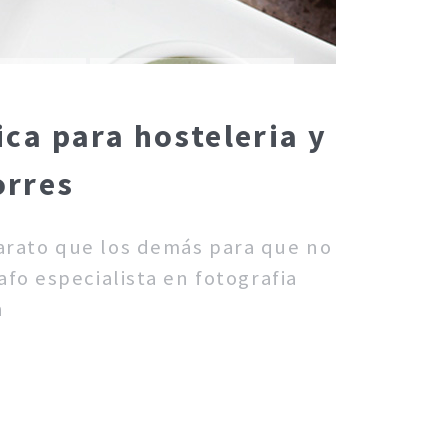
ca para hosteleria y
orres
barato que los demás para que no
fo especialista en fotografia
n