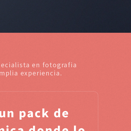
ecialista en fotografia
mplia experiencia.
un pack de
mica donde lo