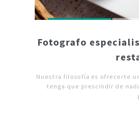
Fotografo especiali
rest
Nuestra filosofía es ofrecerte 
tenga que prescindir de nada