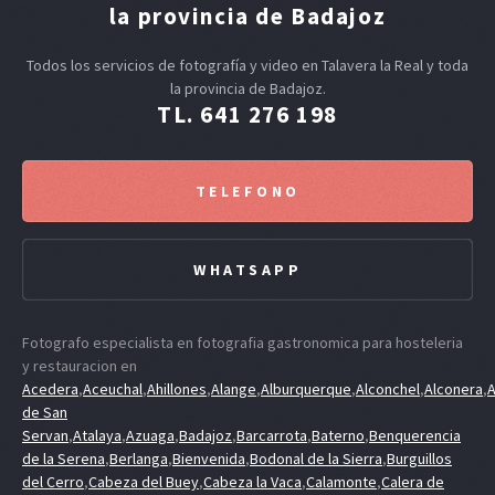
la provincia de Badajoz
Todos los servicios de fotografía y video en Talavera la Real y toda
la provincia de Badajoz.
TL. 641 276 198
TELEFONO
WHATSAPP
Fotografo especialista en fotografia gastronomica para hosteleria
y restauracion en
Acedera
,
Aceuchal
,
Ahillones
,
Alange
,
Alburquerque
,
Alconchel
,
Alconera
,
A
de San
Servan
,
Atalaya
,
Azuaga
,
Badajoz
,
Barcarrota
,
Baterno
,
Benquerencia
de la Serena
,
Berlanga
,
Bienvenida
,
Bodonal de la Sierra
,
Burguillos
del Cerro
,
Cabeza del Buey
,
Cabeza la Vaca
,
Calamonte
,
Calera de