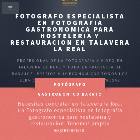
FOTOGRAFO ESPECIALISTA
EN FOTOGRAFIA
GASTRONOMICA PARA
HOSTELERIA Y
RESTAURACION EN TALAVERA
LA REAL
PROFESIONAL DE LA FOTOGRAFÍA Y VIDEO EN
TALAVERA LA REAL Y TODA LA PROVINCIA DE
BADAJOZ. PRECIOS MUY ECONÓMICOS.TODOS LOS
SERVICIOS PARA PARTICULARES Y EMPRESAS
FOTÓGRAFO
GASTRONOMICO BARATO
Necesitas contratar en Talavera la Real
un Fotografo especialista en fotografia
gastronomica para hosteleria y
restauracion. Tenemos amplia
experiencia.