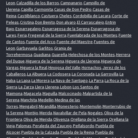
Leon
,
Calzadilla de los Barros
,
Campanario
,
Campillo de
Llerena
,
Capilla
,
Carmonita
,
Casas de Don Pedro
,
Casas de
Reina
,
Castilblanco
,
Castuera
,
Cheles
,
Cordobilla de Lacara
,
Corte de
Peleas
,
Cristina
,
Don Benito
,
Don alvaro
,
El Carrascalejo
,
Entrin
Bajo
,
Esparragalejo
,
Esparragosa de la Serena
,
Esparragosa de
Lares
,
Feria
,
Fregenal de la Sierra
,
Fuenlabrada de los Montes
,
Fuente
de Cantos
,
Fuente del Arco
,
Fuente del Maestre
,
Fuentes de
Leon
,
Garbayuela
,
Garlitos
,
Granja de
Torrehermosa
,
Guadiana
,
Guareña
,
Helechosa de los Montes
,
Herrera
del Duque
,
Higuera de la Serena
,
Higuera de Llerena
,
Higuera de
Vargas
,
Higuera la Real
,
Hinojosa del Valle
,
Hornachos
,
Jerez de los
Caballeros
,
La Albuera
,
La Codosera
,
La Coronada
,
La Garrovilla
,
La
Haba
,
La Lapa
,
La Morera
,
La Nava de Santiago
,
La Parra
,
La Roca de la
Sierra
,
La Zarza
,
Llera
,
Llerena
,
Lobon
,
Los Santos de
Maimona
,
Magacela
,
Maguilla
,
Malcocinado
,
Malpartida de la
Serena
,
Manchita
,
Medellin
,
Medina de las
Torres
,
Mengabril
,
Mirandilla
,
Monesterio
,
Montemolin
,
Monterrubio de
la Serena
,
Montijo
,
Merida
,
Navalvillar de Pela
,
Nogales
,
Oliva de la
Frontera
,
Oliva de Merida
,
Olivenza
,
Orellana de la Sierra
,
Orellana la
Vieja
,
Palomas
,
Peraleda del Zaucejo
,
Peñalsordo
,
Puebla de
Alcocer
,
Puebla de la Calzada
,
Puebla de la Reina
,
Puebla de