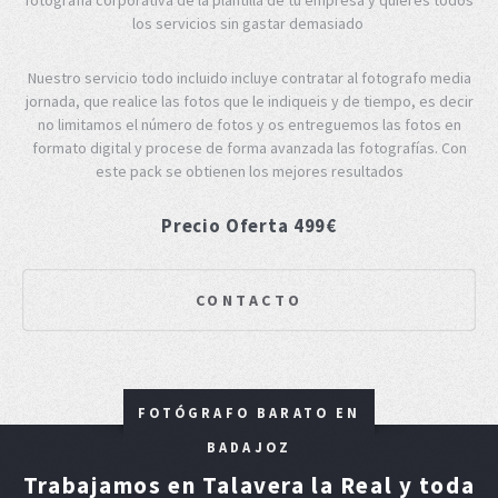
los servicios sin gastar demasiado
Nuestro servicio todo incluido incluye contratar al fotografo media
jornada, que realice las fotos que le indiqueis y de tiempo, es decir
no limitamos el número de fotos y os entreguemos las fotos en
formato digital y procese de forma avanzada las fotografías. Con
este pack se obtienen los mejores resultados
Precio Oferta 499€
CONTACTO
FOTÓGRAFO BARATO EN
BADAJOZ
Trabajamos en Talavera la Real y toda