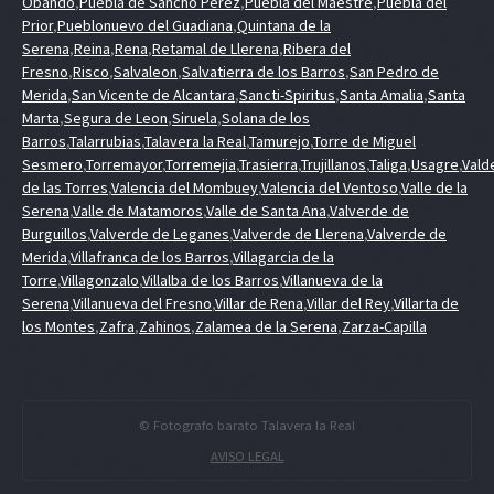
Obando
,
Puebla de Sancho Perez
,
Puebla del Maestre
,
Puebla del
Prior
,
Pueblonuevo del Guadiana
,
Quintana de la
Serena
,
Reina
,
Rena
,
Retamal de Llerena
,
Ribera del
Fresno
,
Risco
,
Salvaleon
,
Salvatierra de los Barros
,
San Pedro de
Merida
,
San Vicente de Alcantara
,
Sancti-Spiritus
,
Santa Amalia
,
Santa
Marta
,
Segura de Leon
,
Siruela
,
Solana de los
Barros
,
Talarrubias
,
Talavera la Real
,
Tamurejo
,
Torre de Miguel
Sesmero
,
Torremayor
,
Torremejia
,
Trasierra
,
Trujillanos
,
Taliga
,
Usagre
,
Vald
de las Torres
,
Valencia del Mombuey
,
Valencia del Ventoso
,
Valle de la
Serena
,
Valle de Matamoros
,
Valle de Santa Ana
,
Valverde de
Burguillos
,
Valverde de Leganes
,
Valverde de Llerena
,
Valverde de
Merida
,
Villafranca de los Barros
,
Villagarcia de la
Torre
,
Villagonzalo
,
Villalba de los Barros
,
Villanueva de la
Serena
,
Villanueva del Fresno
,
Villar de Rena
,
Villar del Rey
,
Villarta de
los Montes
,
Zafra
,
Zahinos
,
Zalamea de la Serena
,
Zarza-Capilla
© Fotografo barato Talavera la Real
AVISO LEGAL