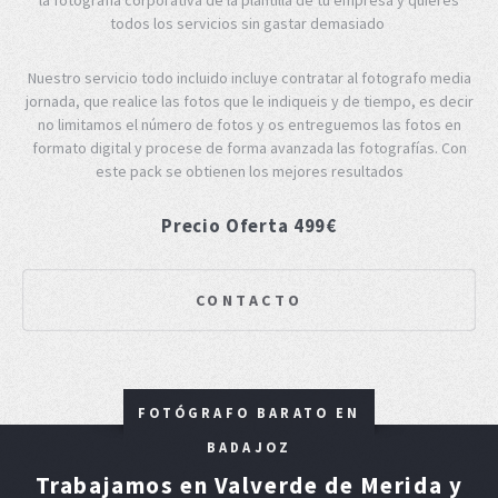
todos los servicios sin gastar demasiado
Nuestro servicio todo incluido incluye contratar al fotografo media
jornada, que realice las fotos que le indiqueis y de tiempo, es decir
no limitamos el número de fotos y os entreguemos las fotos en
formato digital y procese de forma avanzada las fotografías. Con
este pack se obtienen los mejores resultados
Precio Oferta 499€
CONTACTO
FOTÓGRAFO BARATO EN
BADAJOZ
Trabajamos en Valverde de Merida y