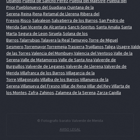
Obando
,
Puebla de Sancho Perez
,
Puebla del Maestre
,
Puebla del
Prior
,
Pueblonuevo del Guadiana
,
Quintana de la
Serena
,
Reina
,
Rena
,
Retamal de Llerena
,
Ribera del
Fresno
,
Risco
,
Salvaleon
,
Salvatierra de los Barros
,
San Pedro de
Merida
,
San Vicente de Alcantara
,
Sancti-Spiritus
,
Santa Amalia
,
Santa
Marta
,
Segura de Leon
,
Siruela
,
Solana de los
Barros
,
Talarrubias
,
Talavera la Real
,
Tamurejo
,
Torre de Miguel
Sesmero
,
Torremayor
,
Torremejia
,
Trasierra
,
Trujillanos
,
Taliga
,
Usagre
,
Vald
de las Torres
,
Valencia del Mombuey
,
Valencia del Ventoso
,
Valle de la
Serena
,
Valle de Matamoros
,
Valle de Santa Ana
,
Valverde de
Burguillos
,
Valverde de Leganes
,
Valverde de Llerena
,
Valverde de
Merida
,
Villafranca de los Barros
,
Villagarcia de la
Torre
,
Villagonzalo
,
Villalba de los Barros
,
Villanueva de la
Serena
,
Villanueva del Fresno
,
Villar de Rena
,
Villar del Rey
,
Villarta de
los Montes
,
Zafra
,
Zahinos
,
Zalamea de la Serena
,
Zarza-Capilla
© Fotografo barato Valverde de Merida
AVISO LEGAL