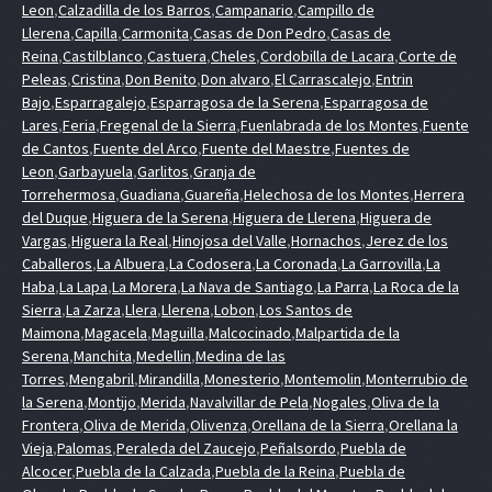
Leon
,
Calzadilla de los Barros
,
Campanario
,
Campillo de
Llerena
,
Capilla
,
Carmonita
,
Casas de Don Pedro
,
Casas de
Reina
,
Castilblanco
,
Castuera
,
Cheles
,
Cordobilla de Lacara
,
Corte de
Peleas
,
Cristina
,
Don Benito
,
Don alvaro
,
El Carrascalejo
,
Entrin
Bajo
,
Esparragalejo
,
Esparragosa de la Serena
,
Esparragosa de
Lares
,
Feria
,
Fregenal de la Sierra
,
Fuenlabrada de los Montes
,
Fuente
de Cantos
,
Fuente del Arco
,
Fuente del Maestre
,
Fuentes de
Leon
,
Garbayuela
,
Garlitos
,
Granja de
Torrehermosa
,
Guadiana
,
Guareña
,
Helechosa de los Montes
,
Herrera
del Duque
,
Higuera de la Serena
,
Higuera de Llerena
,
Higuera de
Vargas
,
Higuera la Real
,
Hinojosa del Valle
,
Hornachos
,
Jerez de los
Caballeros
,
La Albuera
,
La Codosera
,
La Coronada
,
La Garrovilla
,
La
Haba
,
La Lapa
,
La Morera
,
La Nava de Santiago
,
La Parra
,
La Roca de la
Sierra
,
La Zarza
,
Llera
,
Llerena
,
Lobon
,
Los Santos de
Maimona
,
Magacela
,
Maguilla
,
Malcocinado
,
Malpartida de la
Serena
,
Manchita
,
Medellin
,
Medina de las
Torres
,
Mengabril
,
Mirandilla
,
Monesterio
,
Montemolin
,
Monterrubio de
la Serena
,
Montijo
,
Merida
,
Navalvillar de Pela
,
Nogales
,
Oliva de la
Frontera
,
Oliva de Merida
,
Olivenza
,
Orellana de la Sierra
,
Orellana la
Vieja
,
Palomas
,
Peraleda del Zaucejo
,
Peñalsordo
,
Puebla de
Alcocer
,
Puebla de la Calzada
,
Puebla de la Reina
,
Puebla de