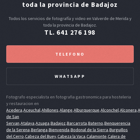
toda la provincia de Badajoz
Todos los servicios de fotografía y video en Valverde de Merida y
toda la provincia de Badajoz.
TL. 641 276 198
TELEFONO
WHATSAPP
Fotografo especialista en fotografia gastronomica para hosteleria
y restauracion en
Acedera
,
Aceuchal
,
Ahillones
,
Alange
,
Alburquerque
,
Alconchel
,
Alconera
,
A
de San
Servan
,
Atalaya
,
Azuaga
,
Badajoz
,
Barcarrota
,
Baterno
,
Benquerencia
de la Serena
,
Berlanga
,
Bienvenida
,
Bodonal de la Sierra
,
Burguillos
del Cerro
,
Cabeza del Buey
,
Cabeza la Vaca
,
Calamonte
,
Calera de