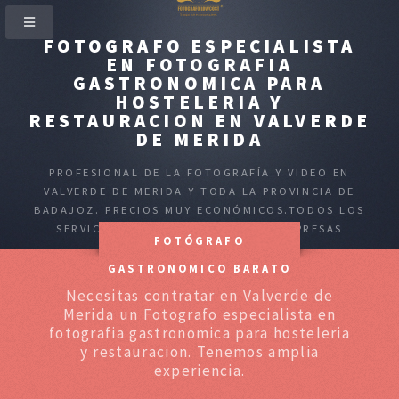
FOTOGRAFO ESPECIALISTA
EN FOTOGRAFIA
GASTRONOMICA PARA
HOSTELERIA Y
RESTAURACION EN VALVERDE
DE MERIDA
PROFESIONAL DE LA FOTOGRAFÍA Y VIDEO EN
VALVERDE DE MERIDA Y TODA LA PROVINCIA DE
BADAJOZ. PRECIOS MUY ECONÓMICOS.TODOS LOS
SERVICIOS PARA PARTICULARES Y EMPRESAS
FOTÓGRAFO
GASTRONOMICO BARATO
Necesitas contratar en Valverde de
Merida un Fotografo especialista en
fotografia gastronomica para hosteleria
y restauracion. Tenemos amplia
experiencia.