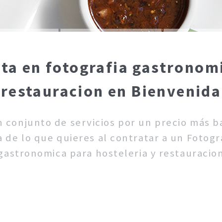
sta en fotografia gastronomi
restauracion en Bienvenida
un conjunto de servicios por un precio más 
 de lo que quieres al contratar a un Fotogra
gastronomica para hosteleria y restauracio