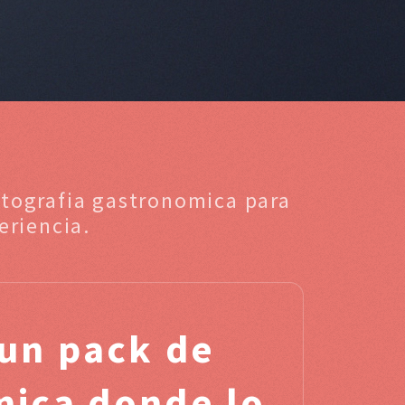
otografia gastronomica para
eriencia.
un pack de
mica donde lo