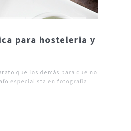
ca para hosteleria y
barato que los demás para que no
fo especialista en fotografia
n