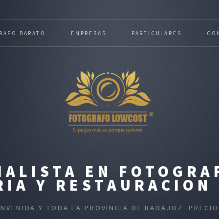
RAFO BARATO
EMPRESAS
PARTICULARES
CO
IALISTA EN FOTOGRA
RIA Y RESTAURACION 
ENVENIDA Y TODA LA PROVINCIA DE BADAJOZ. PREC