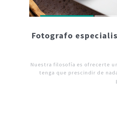
Fotografo especiali
Nuestra filosofía es ofrecerte 
tenga que prescindir de nada