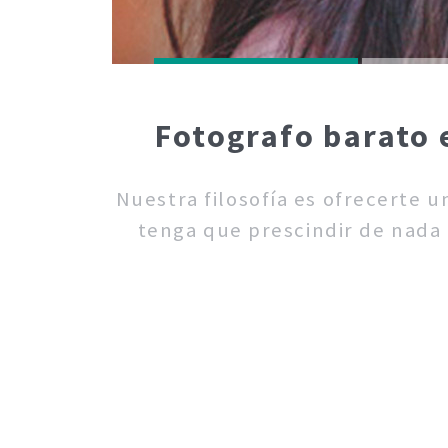
Fotografo barato 
Nuestra filosofía es ofrecerte 
tenga que prescindir de nada 