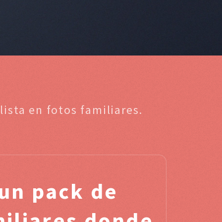
ista en fotos familiares.
un pack de
miliares donde