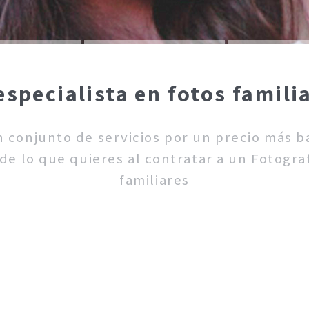
especialista en fotos famili
un conjunto de servicios por un precio más 
de lo que quieres al contratar a un Fotograf
familiares