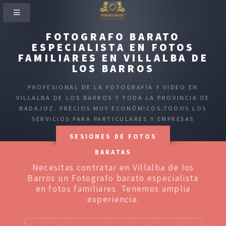
FOTOGRAFO BARATO
ESPECIALISTA EN FOTOS
FAMILIARES EN VILLALBA DE
LOS BARROS
PROFESIONAL DE LA FOTOGRAFÍA Y VIDEO EN
VILLALBA DE LOS BARROS Y TODA LA PROVINCIA DE
BADAJOZ. PRECIOS MUY ECONÓMICOS.TODOS LOS
SERVICIOS PARA PARTICULARES Y EMPRESAS
SESIONES DE FOTOS
BARATAS
Necesitas contratar en Villalba de los
Barros un Fotografo barato especialista
en fotos familiares. Tenemos amplia
experiencia.