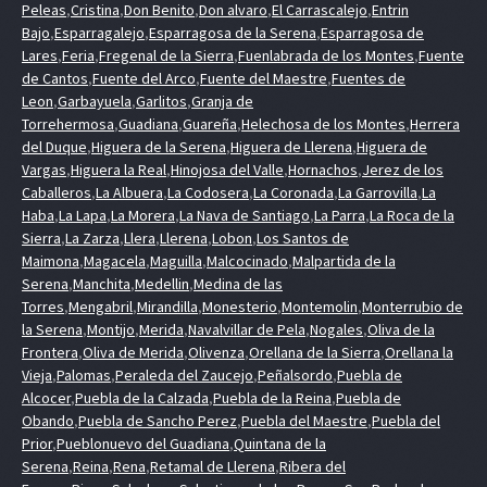
Peleas
,
Cristina
,
Don Benito
,
Don alvaro
,
El Carrascalejo
,
Entrin
Bajo
,
Esparragalejo
,
Esparragosa de la Serena
,
Esparragosa de
Lares
,
Feria
,
Fregenal de la Sierra
,
Fuenlabrada de los Montes
,
Fuente
de Cantos
,
Fuente del Arco
,
Fuente del Maestre
,
Fuentes de
Leon
,
Garbayuela
,
Garlitos
,
Granja de
Torrehermosa
,
Guadiana
,
Guareña
,
Helechosa de los Montes
,
Herrera
del Duque
,
Higuera de la Serena
,
Higuera de Llerena
,
Higuera de
Vargas
,
Higuera la Real
,
Hinojosa del Valle
,
Hornachos
,
Jerez de los
Caballeros
,
La Albuera
,
La Codosera
,
La Coronada
,
La Garrovilla
,
La
Haba
,
La Lapa
,
La Morera
,
La Nava de Santiago
,
La Parra
,
La Roca de la
Sierra
,
La Zarza
,
Llera
,
Llerena
,
Lobon
,
Los Santos de
Maimona
,
Magacela
,
Maguilla
,
Malcocinado
,
Malpartida de la
Serena
,
Manchita
,
Medellin
,
Medina de las
Torres
,
Mengabril
,
Mirandilla
,
Monesterio
,
Montemolin
,
Monterrubio de
la Serena
,
Montijo
,
Merida
,
Navalvillar de Pela
,
Nogales
,
Oliva de la
Frontera
,
Oliva de Merida
,
Olivenza
,
Orellana de la Sierra
,
Orellana la
Vieja
,
Palomas
,
Peraleda del Zaucejo
,
Peñalsordo
,
Puebla de
Alcocer
,
Puebla de la Calzada
,
Puebla de la Reina
,
Puebla de
Obando
,
Puebla de Sancho Perez
,
Puebla del Maestre
,
Puebla del
Prior
,
Pueblonuevo del Guadiana
,
Quintana de la
Serena
,
Reina
,
Rena
,
Retamal de Llerena
,
Ribera del