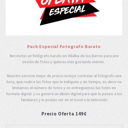
Pack Especial Fotografo Barato
Necesitas un fotógrafo barato en Villalba de los Barros para una
sesión de fotos y quieres más gastando menos.
Nuestro servicio mejor de precio incluye contratar al fotografo una
hora, que realice las fotos que le indiqueis y de tiempo, es decir no
limitamos el número de fotos y os entreguemos las fotos en
formato digital. y os genere un albúm digital para que lo paseis a los
familiares y lo podais ver en el movil o la televisión
Precio Oferta 149€