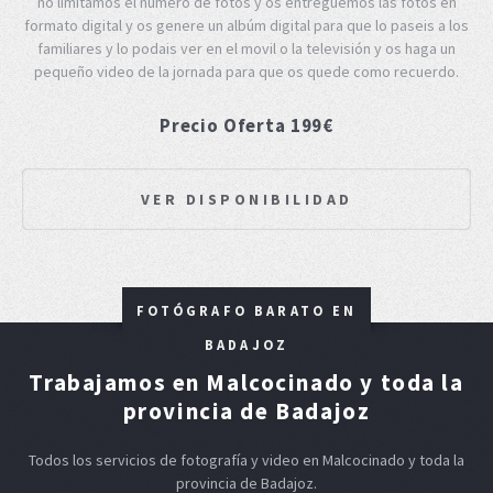
no limitamos el número de fotos y os entreguemos las fotos en
formato digital y os genere un albúm digital para que lo paseis a los
familiares y lo podais ver en el movil o la televisión y os haga un
pequeño video de la jornada para que os quede como recuerdo.
Precio Oferta 199€
VER DISPONIBILIDAD
FOTÓGRAFO BARATO EN
BADAJOZ
Trabajamos en Malcocinado y toda la
provincia de Badajoz
Todos los servicios de fotografía y video en Malcocinado y toda la
provincia de Badajoz.