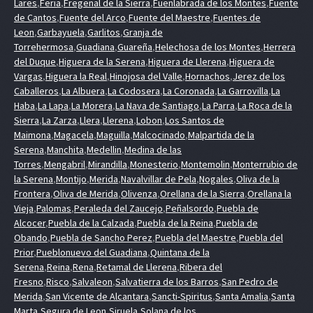
Lares
,
Feria
,
Fregenal de la Sierra
,
Fuenlabrada de los Montes
,
Fuente
de Cantos
,
Fuente del Arco
,
Fuente del Maestre
,
Fuentes de
Leon
,
Garbayuela
,
Garlitos
,
Granja de
Torrehermosa
,
Guadiana
,
Guareña
,
Helechosa de los Montes
,
Herrera
del Duque
,
Higuera de la Serena
,
Higuera de Llerena
,
Higuera de
Vargas
,
Higuera la Real
,
Hinojosa del Valle
,
Hornachos
,
Jerez de los
Caballeros
,
La Albuera
,
La Codosera
,
La Coronada
,
La Garrovilla
,
La
Haba
,
La Lapa
,
La Morera
,
La Nava de Santiago
,
La Parra
,
La Roca de la
Sierra
,
La Zarza
,
Llera
,
Llerena
,
Lobon
,
Los Santos de
Maimona
,
Magacela
,
Maguilla
,
Malcocinado
,
Malpartida de la
Serena
,
Manchita
,
Medellin
,
Medina de las
Torres
,
Mengabril
,
Mirandilla
,
Monesterio
,
Montemolin
,
Monterrubio de
la Serena
,
Montijo
,
Merida
,
Navalvillar de Pela
,
Nogales
,
Oliva de la
Frontera
,
Oliva de Merida
,
Olivenza
,
Orellana de la Sierra
,
Orellana la
Vieja
,
Palomas
,
Peraleda del Zaucejo
,
Peñalsordo
,
Puebla de
Alcocer
,
Puebla de la Calzada
,
Puebla de la Reina
,
Puebla de
Obando
,
Puebla de Sancho Perez
,
Puebla del Maestre
,
Puebla del
Prior
,
Pueblonuevo del Guadiana
,
Quintana de la
Serena
,
Reina
,
Rena
,
Retamal de Llerena
,
Ribera del
Fresno
,
Risco
,
Salvaleon
,
Salvatierra de los Barros
,
San Pedro de
Merida
,
San Vicente de Alcantara
,
Sancti-Spiritus
,
Santa Amalia
,
Santa
Marta
,
Segura de Leon
,
Siruela
,
Solana de los