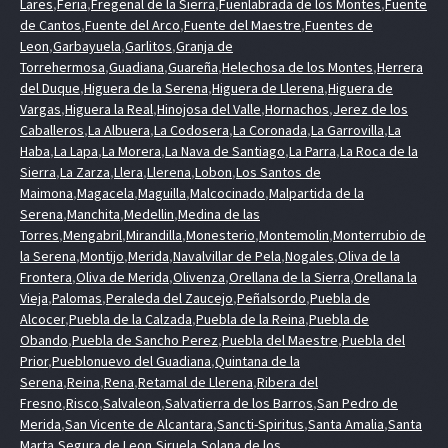
Lares
,
Feria
,
Fregenal de la Sierra
,
Fuenlabrada de los Montes
,
Fuente
de Cantos
,
Fuente del Arco
,
Fuente del Maestre
,
Fuentes de
Leon
,
Garbayuela
,
Garlitos
,
Granja de
Torrehermosa
,
Guadiana
,
Guareña
,
Helechosa de los Montes
,
Herrera
del Duque
,
Higuera de la Serena
,
Higuera de Llerena
,
Higuera de
Vargas
,
Higuera la Real
,
Hinojosa del Valle
,
Hornachos
,
Jerez de los
Caballeros
,
La Albuera
,
La Codosera
,
La Coronada
,
La Garrovilla
,
La
Haba
,
La Lapa
,
La Morera
,
La Nava de Santiago
,
La Parra
,
La Roca de la
Sierra
,
La Zarza
,
Llera
,
Llerena
,
Lobon
,
Los Santos de
Maimona
,
Magacela
,
Maguilla
,
Malcocinado
,
Malpartida de la
Serena
,
Manchita
,
Medellin
,
Medina de las
Torres
,
Mengabril
,
Mirandilla
,
Monesterio
,
Montemolin
,
Monterrubio de
la Serena
,
Montijo
,
Merida
,
Navalvillar de Pela
,
Nogales
,
Oliva de la
Frontera
,
Oliva de Merida
,
Olivenza
,
Orellana de la Sierra
,
Orellana la
Vieja
,
Palomas
,
Peraleda del Zaucejo
,
Peñalsordo
,
Puebla de
Alcocer
,
Puebla de la Calzada
,
Puebla de la Reina
,
Puebla de
Obando
,
Puebla de Sancho Perez
,
Puebla del Maestre
,
Puebla del
Prior
,
Pueblonuevo del Guadiana
,
Quintana de la
Serena
,
Reina
,
Rena
,
Retamal de Llerena
,
Ribera del
Fresno
,
Risco
,
Salvaleon
,
Salvatierra de los Barros
,
San Pedro de
Merida
,
San Vicente de Alcantara
,
Sancti-Spiritus
,
Santa Amalia
,
Santa
Marta
,
Segura de Leon
,
Siruela
,
Solana de los