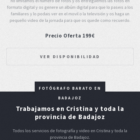
no limitamos el número de fotos y os entreguemos las fotos en
formato digital y os genere un albúm digital para que lo paseis a los
familiares y lo podais ver en el movil o la televisión y os haga un
pequeño video de la jornada para que os quede como recuerdo.
Precio Oferta 199€
VER DISPONIBILIDAD
FOTÓGRAFO BARATO EN
BADAJOZ
Trabajamos en Cristina y toda la
provincia de Badajoz
Todos los servicios de fotografía y video en Cristina y toda la
provincia de Badajoz.