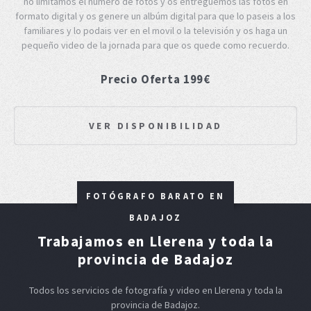
no limitamos el número de fotos y os entreguemos las fotos en
formato digital y os genere un albúm digital para que lo paseis a los
familiares y lo podais ver en el movil o la televisión y os haga un
pequeño video de la jornada para que os quede como recuerdo.
Precio Oferta 199€
VER DISPONIBILIDAD
FOTÓGRAFO BARATO EN
BADAJOZ
Trabajamos en Llerena y toda la
provincia de Badajoz
Todos los servicios de fotografía y video en Llerena y toda la
provincia de Badajoz.