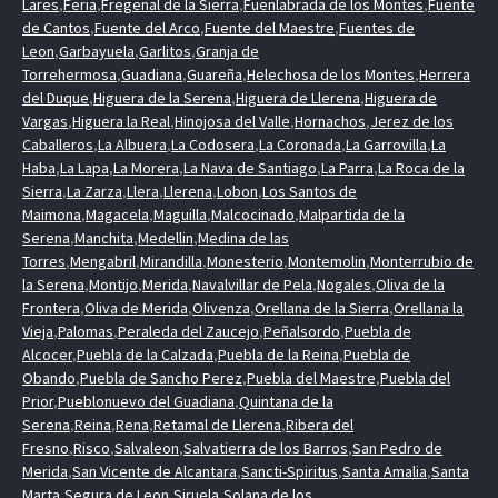
Lares
,
Feria
,
Fregenal de la Sierra
,
Fuenlabrada de los Montes
,
Fuente
de Cantos
,
Fuente del Arco
,
Fuente del Maestre
,
Fuentes de
Leon
,
Garbayuela
,
Garlitos
,
Granja de
Torrehermosa
,
Guadiana
,
Guareña
,
Helechosa de los Montes
,
Herrera
del Duque
,
Higuera de la Serena
,
Higuera de Llerena
,
Higuera de
Vargas
,
Higuera la Real
,
Hinojosa del Valle
,
Hornachos
,
Jerez de los
Caballeros
,
La Albuera
,
La Codosera
,
La Coronada
,
La Garrovilla
,
La
Haba
,
La Lapa
,
La Morera
,
La Nava de Santiago
,
La Parra
,
La Roca de la
Sierra
,
La Zarza
,
Llera
,
Llerena
,
Lobon
,
Los Santos de
Maimona
,
Magacela
,
Maguilla
,
Malcocinado
,
Malpartida de la
Serena
,
Manchita
,
Medellin
,
Medina de las
Torres
,
Mengabril
,
Mirandilla
,
Monesterio
,
Montemolin
,
Monterrubio de
la Serena
,
Montijo
,
Merida
,
Navalvillar de Pela
,
Nogales
,
Oliva de la
Frontera
,
Oliva de Merida
,
Olivenza
,
Orellana de la Sierra
,
Orellana la
Vieja
,
Palomas
,
Peraleda del Zaucejo
,
Peñalsordo
,
Puebla de
Alcocer
,
Puebla de la Calzada
,
Puebla de la Reina
,
Puebla de
Obando
,
Puebla de Sancho Perez
,
Puebla del Maestre
,
Puebla del
Prior
,
Pueblonuevo del Guadiana
,
Quintana de la
Serena
,
Reina
,
Rena
,
Retamal de Llerena
,
Ribera del
Fresno
,
Risco
,
Salvaleon
,
Salvatierra de los Barros
,
San Pedro de
Merida
,
San Vicente de Alcantara
,
Sancti-Spiritus
,
Santa Amalia
,
Santa
Marta
,
Segura de Leon
,
Siruela
,
Solana de los