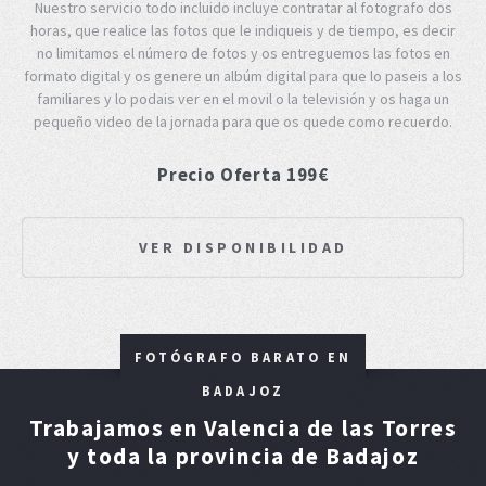
Nuestro servicio todo incluido incluye contratar al fotografo dos
horas, que realice las fotos que le indiqueis y de tiempo, es decir
no limitamos el número de fotos y os entreguemos las fotos en
formato digital y os genere un albúm digital para que lo paseis a los
familiares y lo podais ver en el movil o la televisión y os haga un
pequeño video de la jornada para que os quede como recuerdo.
Precio Oferta 199€
VER DISPONIBILIDAD
FOTÓGRAFO BARATO EN
BADAJOZ
Trabajamos en Valencia de las Torres
y toda la provincia de Badajoz