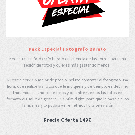
Pack Especial Fotografo Barato
Necesitas un fotógrafo barato en Valencia de las Torres para una
sesión de fotos y quieres más gastando menos.
Nuestro servicio mejor de precio incluye contratar al fotografo una
hora, que realice las fotos que le indiqueis y de tiempo, es decir no
limitamos el número de fotos y os entreguemos las fotos en
formato digital. y os genere un albúm digital para que lo paseis a los
familiares y lo podais ver en el movil o la televisión
Precio Oferta 149€