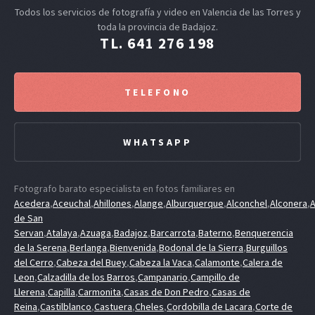
Todos los servicios de fotografía y video en Valencia de las Torres y
toda la provincia de Badajoz.
TL. 641 276 198
TELEFONO
WHATSAPP
Fotografo barato especialista en fotos familiares en
Acedera
,
Aceuchal
,
Ahillones
,
Alange
,
Alburquerque
,
Alconchel
,
Alconera
,
A
de San
Servan
,
Atalaya
,
Azuaga
,
Badajoz
,
Barcarrota
,
Baterno
,
Benquerencia
de la Serena
,
Berlanga
,
Bienvenida
,
Bodonal de la Sierra
,
Burguillos
del Cerro
,
Cabeza del Buey
,
Cabeza la Vaca
,
Calamonte
,
Calera de
Leon
,
Calzadilla de los Barros
,
Campanario
,
Campillo de
Llerena
,
Capilla
,
Carmonita
,
Casas de Don Pedro
,
Casas de
Reina
,
Castilblanco
,
Castuera
,
Cheles
,
Cordobilla de Lacara
,
Corte de