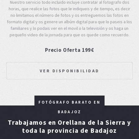
Nuestro servicio todo incluido incluye contratar al fotografo dos
horas, que realice las fotos que le indiqueis y de tiempo, es decir
no limitamos el número de fotos y os entreguemos las fotos en
formato digital y os genere un albúm digital para que lo paseis a los
familiares y lo podais ver en el movil o la televisión y os haga un
pequeño video de la jornada para que os quede como recuerdo.
Precio Oferta 199€
VER DISPONIBILIDAD
FOTÓGRAFO BARATO EN
BADAJOZ
Trabajamos en Orellana de la Sierra y
toda la provincia de Badajoz