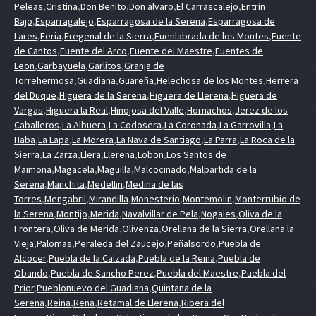
Peleas
,
Cristina
,
Don Benito
,
Don alvaro
,
El Carrascalejo
,
Entrin
Bajo
,
Esparragalejo
,
Esparragosa de la Serena
,
Esparragosa de
Lares
,
Feria
,
Fregenal de la Sierra
,
Fuenlabrada de los Montes
,
Fuente
de Cantos
,
Fuente del Arco
,
Fuente del Maestre
,
Fuentes de
Leon
,
Garbayuela
,
Garlitos
,
Granja de
Torrehermosa
,
Guadiana
,
Guareña
,
Helechosa de los Montes
,
Herrera
del Duque
,
Higuera de la Serena
,
Higuera de Llerena
,
Higuera de
Vargas
,
Higuera la Real
,
Hinojosa del Valle
,
Hornachos
,
Jerez de los
Caballeros
,
La Albuera
,
La Codosera
,
La Coronada
,
La Garrovilla
,
La
Haba
,
La Lapa
,
La Morera
,
La Nava de Santiago
,
La Parra
,
La Roca de la
Sierra
,
La Zarza
,
Llera
,
Llerena
,
Lobon
,
Los Santos de
Maimona
,
Magacela
,
Maguilla
,
Malcocinado
,
Malpartida de la
Serena
,
Manchita
,
Medellin
,
Medina de las
Torres
,
Mengabril
,
Mirandilla
,
Monesterio
,
Montemolin
,
Monterrubio de
la Serena
,
Montijo
,
Merida
,
Navalvillar de Pela
,
Nogales
,
Oliva de la
Frontera
,
Oliva de Merida
,
Olivenza
,
Orellana de la Sierra
,
Orellana la
Vieja
,
Palomas
,
Peraleda del Zaucejo
,
Peñalsordo
,
Puebla de
Alcocer
,
Puebla de la Calzada
,
Puebla de la Reina
,
Puebla de
Obando
,
Puebla de Sancho Perez
,
Puebla del Maestre
,
Puebla del
Prior
,
Pueblonuevo del Guadiana
,
Quintana de la
Serena
,
Reina
,
Rena
,
Retamal de Llerena
,
Ribera del