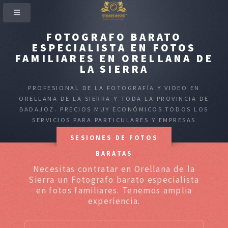
FOTOGRAFO BARATO
ESPECIALISTA EN FOTOS
FAMILIARES EN ORELLANA DE
LA SIERRA
PROFESIONAL DE LA FOTOGRAFÍA Y VIDEO EN
ORELLANA DE LA SIERRA Y TODA LA PROVINCIA DE
BADAJOZ. PRECIOS MUY ECONÓMICOS.TODOS LOS
SERVICIOS PARA PARTICULARES Y EMPRESAS
SESIONES DE FOTOS
BARATAS
Necesitas contratar en Orellana de la
Sierra un Fotografo barato especialista
en fotos familiares. Tenemos amplia
experiencia.