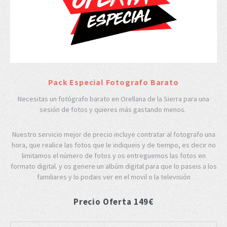
Pack Especial Fotografo Barato
Necesitas un fotógrafo barato en Orellana de la Sierra para una
sesión de fotos y quieres más gastando menos.
Nuestro servicio mejor de precio incluye contratar al fotografo una
hora, que realice las fotos que le indiqueis y de tiempo, es decir no
limitamos el número de fotos y os entreguemos las fotos en
formato digital. y os genere un albúm digital para que lo paseis a los
familiares y lo podais ver en el movil o la televisión
Precio Oferta 149€