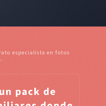
ato especialista en fotos
a.
un pack de
miliares donde