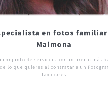
pecialista en fotos familia
Maimona
un conjunto de servicios por un precio más 
de lo que quieres al contratar a un Fotograf
familiares