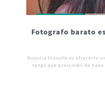
Fotografo barato es
Nuestra filosofía es ofrecerte 
tenga que prescindir de nada 