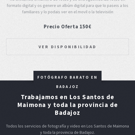
formato digital y os genere un albúm digital para que lo paseis a los
familiares y lo podais ver en el movil o la televisión
Precio Oferta 150€
VER DISPONIBILIDAD
FOTÓGRAFO BARATO EN
BADAJOZ
Trabajamos en Los Santos de
Maimona y toda la provincia de
Badajoz
Todos los servicios de fotografía y video en Los Santos de Maimona
y toda la provincia de Badajoz.