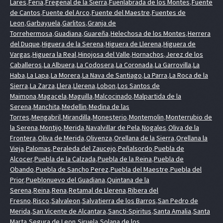
Lares
,
Feria
,
Fregenal de la Sierra
,
Fuenlabrada de los Montes
,
Fuente
de Cantos
,
Fuente del Arco
,
Fuente del Maestre
,
Fuentes de
Leon
,
Garbayuela
,
Garlitos
,
Granja de
Torrehermosa
,
Guadiana
,
Guareña
,
Helechosa de los Montes
,
Herrera
del Duque
,
Higuera de la Serena
,
Higuera de Llerena
,
Higuera de
Vargas
,
Higuera la Real
,
Hinojosa del Valle
,
Hornachos
,
Jerez de los
Caballeros
,
La Albuera
,
La Codosera
,
La Coronada
,
La Garrovilla
,
La
Haba
,
La Lapa
,
La Morera
,
La Nava de Santiago
,
La Parra
,
La Roca de la
Sierra
,
La Zarza
,
Llera
,
Llerena
,
Lobon
,
Los Santos de
Maimona
,
Magacela
,
Maguilla
,
Malcocinado
,
Malpartida de la
Serena
,
Manchita
,
Medellin
,
Medina de las
Torres
,
Mengabril
,
Mirandilla
,
Monesterio
,
Montemolin
,
Monterrubio de
la Serena
,
Montijo
,
Merida
,
Navalvillar de Pela
,
Nogales
,
Oliva de la
Frontera
,
Oliva de Merida
,
Olivenza
,
Orellana de la Sierra
,
Orellana la
Vieja
,
Palomas
,
Peraleda del Zaucejo
,
Peñalsordo
,
Puebla de
Alcocer
,
Puebla de la Calzada
,
Puebla de la Reina
,
Puebla de
Obando
,
Puebla de Sancho Perez
,
Puebla del Maestre
,
Puebla del
Prior
,
Pueblonuevo del Guadiana
,
Quintana de la
Serena
,
Reina
,
Rena
,
Retamal de Llerena
,
Ribera del
Fresno
,
Risco
,
Salvaleon
,
Salvatierra de los Barros
,
San Pedro de
Merida
,
San Vicente de Alcantara
,
Sancti-Spiritus
,
Santa Amalia
,
Santa
Marta
,
Segura de Leon
,
Siruela
,
Solana de los