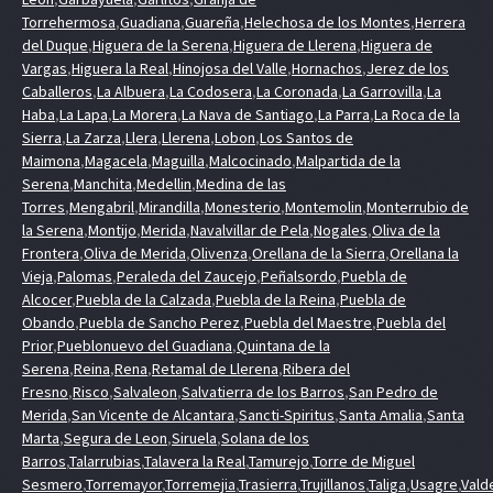
Torrehermosa
,
Guadiana
,
Guareña
,
Helechosa de los Montes
,
Herrera
del Duque
,
Higuera de la Serena
,
Higuera de Llerena
,
Higuera de
Vargas
,
Higuera la Real
,
Hinojosa del Valle
,
Hornachos
,
Jerez de los
Caballeros
,
La Albuera
,
La Codosera
,
La Coronada
,
La Garrovilla
,
La
Haba
,
La Lapa
,
La Morera
,
La Nava de Santiago
,
La Parra
,
La Roca de la
Sierra
,
La Zarza
,
Llera
,
Llerena
,
Lobon
,
Los Santos de
Maimona
,
Magacela
,
Maguilla
,
Malcocinado
,
Malpartida de la
Serena
,
Manchita
,
Medellin
,
Medina de las
Torres
,
Mengabril
,
Mirandilla
,
Monesterio
,
Montemolin
,
Monterrubio de
la Serena
,
Montijo
,
Merida
,
Navalvillar de Pela
,
Nogales
,
Oliva de la
Frontera
,
Oliva de Merida
,
Olivenza
,
Orellana de la Sierra
,
Orellana la
Vieja
,
Palomas
,
Peraleda del Zaucejo
,
Peñalsordo
,
Puebla de
Alcocer
,
Puebla de la Calzada
,
Puebla de la Reina
,
Puebla de
Obando
,
Puebla de Sancho Perez
,
Puebla del Maestre
,
Puebla del
Prior
,
Pueblonuevo del Guadiana
,
Quintana de la
Serena
,
Reina
,
Rena
,
Retamal de Llerena
,
Ribera del
Fresno
,
Risco
,
Salvaleon
,
Salvatierra de los Barros
,
San Pedro de
Merida
,
San Vicente de Alcantara
,
Sancti-Spiritus
,
Santa Amalia
,
Santa
Marta
,
Segura de Leon
,
Siruela
,
Solana de los
Barros
,
Talarrubias
,
Talavera la Real
,
Tamurejo
,
Torre de Miguel
Sesmero
,
Torremayor
,
Torremejia
,
Trasierra
,
Trujillanos
,
Taliga
,
Usagre
,
Vald