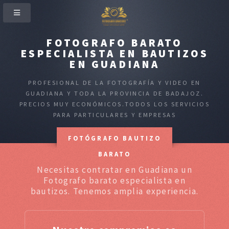
FOTOGRAFO BARATO
ESPECIALISTA EN BAUTIZOS
EN GUADIANA
PROFESIONAL DE LA FOTOGRAFÍA Y VIDEO EN
GUADIANA Y TODA LA PROVINCIA DE BADAJOZ.
PRECIOS MUY ECONÓMICOS.TODOS LOS SERVICIOS
PARA PARTICULARES Y EMPRESAS
FOTÓGRAFO BAUTIZO
BARATO
Necesitas contratar en Guadiana un
Fotografo barato especialista en
bautizos. Tenemos amplia experiencia.