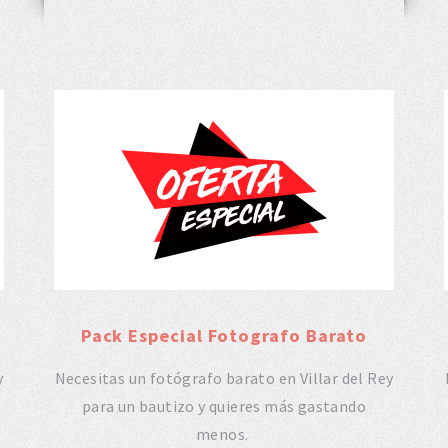
Pack Especial Fotografo Barato
y
Necesitas un fotógrafo barato en Villar del Rey
para un bautizo y quieres más gastando
menos.