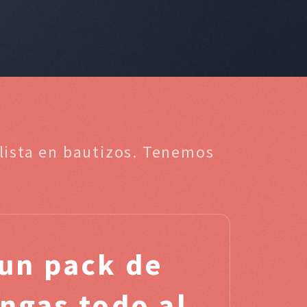
alista en bautizos. Tenemos
un pack de
engas todo al