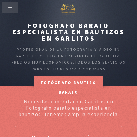
FOTOGRAFO BARATO
ESPECIALISTA EN BAUTIZOS
EN GARLITOS
PROFESIONAL DE LA FOTOGRAFÍA Y VIDEO EN
GARLITOS Y TODA LA PROVINCIA DE BADAJOZ.
PRECIOS MUY ECONÓMICOS.TODOS LOS SERVICIOS
PARA PARTICULARES Y EMPRESAS
FOTÓGRAFO BAUTIZO
BARATO
Necesitas contratar en Garlitos un
Fotografo barato especialista en
bautizos. Tenemos amplia experiencia.