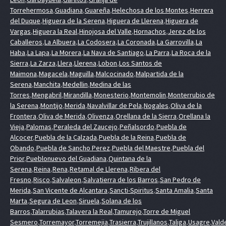
Torrehermosa
,
Guadiana
,
Guareña
,
Helechosa de los Montes
,
Herrera
del Duque
,
Higuera de la Serena
,
Higuera de Llerena
,
Higuera de
Vargas
,
Higuera la Real
,
Hinojosa del Valle
,
Hornachos
,
Jerez de los
Caballeros
,
La Albuera
,
La Codosera
,
La Coronada
,
La Garrovilla
,
La
Haba
,
La Lapa
,
La Morera
,
La Nava de Santiago
,
La Parra
,
La Roca de la
Sierra
,
La Zarza
,
Llera
,
Llerena
,
Lobon
,
Los Santos de
Maimona
,
Magacela
,
Maguilla
,
Malcocinado
,
Malpartida de la
Serena
,
Manchita
,
Medellin
,
Medina de las
Torres
,
Mengabril
,
Mirandilla
,
Monesterio
,
Montemolin
,
Monterrubio de
la Serena
,
Montijo
,
Merida
,
Navalvillar de Pela
,
Nogales
,
Oliva de la
Frontera
,
Oliva de Merida
,
Olivenza
,
Orellana de la Sierra
,
Orellana la
Vieja
,
Palomas
,
Peraleda del Zaucejo
,
Peñalsordo
,
Puebla de
Alcocer
,
Puebla de la Calzada
,
Puebla de la Reina
,
Puebla de
Obando
,
Puebla de Sancho Perez
,
Puebla del Maestre
,
Puebla del
Prior
,
Pueblonuevo del Guadiana
,
Quintana de la
Serena
,
Reina
,
Rena
,
Retamal de Llerena
,
Ribera del
Fresno
,
Risco
,
Salvaleon
,
Salvatierra de los Barros
,
San Pedro de
Merida
,
San Vicente de Alcantara
,
Sancti-Spiritus
,
Santa Amalia
,
Santa
Marta
,
Segura de Leon
,
Siruela
,
Solana de los
Barros
,
Talarrubias
,
Talavera la Real
,
Tamurejo
,
Torre de Miguel
Sesmero
,
Torremayor
,
Torremejia
,
Trasierra
,
Trujillanos
,
Taliga
,
Usagre
,
Vald