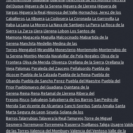
del Duque
,
Higuera de la Serena
,
Higuera de Llerena
,
Higuera de
Vargas
,
Higuera la Real
,
Hinojosa del Valle
,
Hornachos
,
Jerez de los
Caballeros
,
La Albuera
,
La Codosera
,
La Coronada
,
La Garrovilla
,
La
Haba
,
La Lapa
,
La Morera
,
La Nava de Santiago
,
La Parra
,
La Roca de la
Sierra
,
La Zarza
,
Llera
,
Llerena
,
Lobon
,
Los Santos de
Maimona
,
Magacela
,
Maguilla
,
Malcocinado
,
Malpartida de la
Serena
,
Manchita
,
Medellin
,
Medina de las
Torres
,
Mengabril
,
Mirandilla
,
Monesterio
,
Montemolin
,
Monterrubio de
la Serena
,
Montijo
,
Merida
,
Navalvillar de Pela
,
Nogales
,
Oliva de la
Frontera
,
Oliva de Merida
,
Olivenza
,
Orellana de la Sierra
,
Orellana la
Vieja
,
Palomas
,
Peraleda del Zaucejo
,
Peñalsordo
,
Puebla de
Alcocer
,
Puebla de la Calzada
,
Puebla de la Reina
,
Puebla de
Obando
,
Puebla de Sancho Perez
,
Puebla del Maestre
,
Puebla del
Prior
,
Pueblonuevo del Guadiana
,
Quintana de la
Serena
,
Reina
,
Rena
,
Retamal de Llerena
,
Ribera del
Fresno
,
Risco
,
Salvaleon
,
Salvatierra de los Barros
,
San Pedro de
Merida
,
San Vicente de Alcantara
,
Sancti-Spiritus
,
Santa Amalia
,
Santa
Marta
,
Segura de Leon
,
Siruela
,
Solana de los
Barros
,
Talarrubias
,
Talavera la Real
,
Tamurejo
,
Torre de Miguel
Sesmero
,
Torremayor
,
Torremejia
,
Trasierra
,
Trujillanos
,
Taliga
,
Usagre
,
Vald
de las Torres
,
Valencia del Mombuey
,
Valencia del Ventoso
,
Valle de la