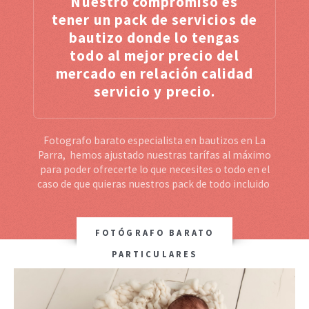
Nuestro compromiso es
tener un pack de servicios de
bautizo donde lo tengas
todo al mejor precio del
mercado en relación calidad
servicio y precio.
Fotografo barato especialista en bautizos en La
Parra, hemos ajustado nuestras tarífas al máximo
para poder ofrecerte lo que necesites o todo en el
caso de que quieras nuestros pack de todo incluido
FOTÓGRAFO BARATO
PARTICULARES