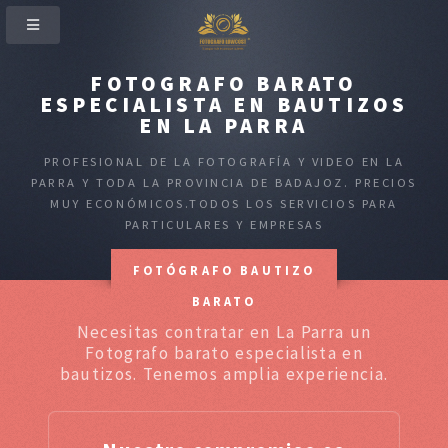
FOTOGRAFO BARATO
ESPECIALISTA EN BAUTIZOS
EN LA PARRA
PROFESIONAL DE LA FOTOGRAFÍA Y VIDEO EN LA
PARRA Y TODA LA PROVINCIA DE BADAJOZ. PRECIOS
MUY ECONÓMICOS.TODOS LOS SERVICIOS PARA
PARTICULARES Y EMPRESAS
FOTÓGRAFO BAUTIZO
BARATO
Necesitas contratar en La Parra un
Fotografo barato especialista en
bautizos. Tenemos amplia experiencia.