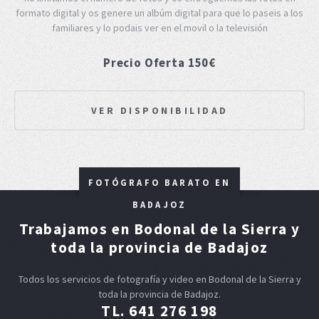
formato digital y os genere un albúm digital para que lo paseis a los
familiares y lo podais ver en el movil o la televisión
Precio Oferta 150€
VER DISPONIBILIDAD
FOTÓGRAFO BARATO EN
BADAJOZ
Trabajamos en Bodonal de la Sierra y
toda la provincia de Badajoz
Todos los servicios de fotografía y video en Bodonal de la Sierra y
toda la provincia de Badajoz.
TL. 641 276 198