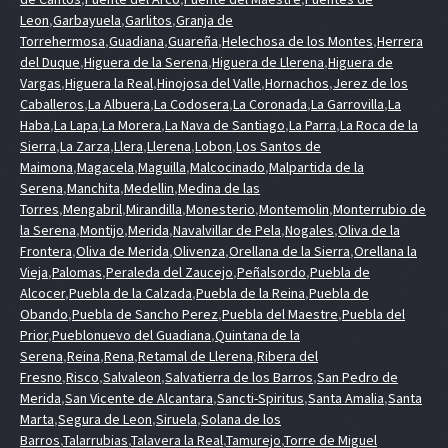
Leon
,
Garbayuela
,
Garlitos
,
Granja de
Torrehermosa
,
Guadiana
,
Guareña
,
Helechosa de los Montes
,
Herrera
del Duque
,
Higuera de la Serena
,
Higuera de Llerena
,
Higuera de
Vargas
,
Higuera la Real
,
Hinojosa del Valle
,
Hornachos
,
Jerez de los
Caballeros
,
La Albuera
,
La Codosera
,
La Coronada
,
La Garrovilla
,
La
Haba
,
La Lapa
,
La Morera
,
La Nava de Santiago
,
La Parra
,
La Roca de la
Sierra
,
La Zarza
,
Llera
,
Llerena
,
Lobon
,
Los Santos de
Maimona
,
Magacela
,
Maguilla
,
Malcocinado
,
Malpartida de la
Serena
,
Manchita
,
Medellin
,
Medina de las
Torres
,
Mengabril
,
Mirandilla
,
Monesterio
,
Montemolin
,
Monterrubio de
la Serena
,
Montijo
,
Merida
,
Navalvillar de Pela
,
Nogales
,
Oliva de la
Frontera
,
Oliva de Merida
,
Olivenza
,
Orellana de la Sierra
,
Orellana la
Vieja
,
Palomas
,
Peraleda del Zaucejo
,
Peñalsordo
,
Puebla de
Alcocer
,
Puebla de la Calzada
,
Puebla de la Reina
,
Puebla de
Obando
,
Puebla de Sancho Perez
,
Puebla del Maestre
,
Puebla del
Prior
,
Pueblonuevo del Guadiana
,
Quintana de la
Serena
,
Reina
,
Rena
,
Retamal de Llerena
,
Ribera del
Fresno
,
Risco
,
Salvaleon
,
Salvatierra de los Barros
,
San Pedro de
Merida
,
San Vicente de Alcantara
,
Sancti-Spiritus
,
Santa Amalia
,
Santa
Marta
,
Segura de Leon
,
Siruela
,
Solana de los
Barros
,
Talarrubias
,
Talavera la Real
,
Tamurejo
,
Torre de Miguel