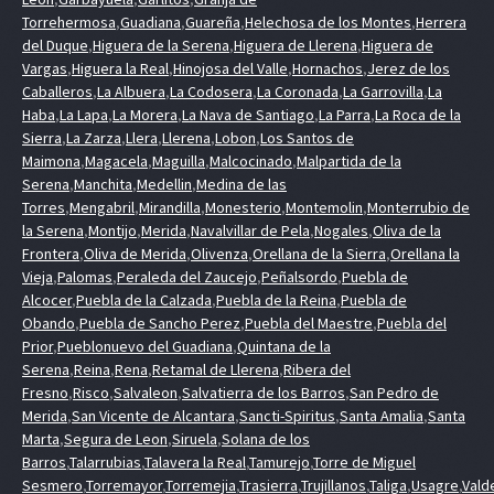
Torrehermosa
,
Guadiana
,
Guareña
,
Helechosa de los Montes
,
Herrera
del Duque
,
Higuera de la Serena
,
Higuera de Llerena
,
Higuera de
Vargas
,
Higuera la Real
,
Hinojosa del Valle
,
Hornachos
,
Jerez de los
Caballeros
,
La Albuera
,
La Codosera
,
La Coronada
,
La Garrovilla
,
La
Haba
,
La Lapa
,
La Morera
,
La Nava de Santiago
,
La Parra
,
La Roca de la
Sierra
,
La Zarza
,
Llera
,
Llerena
,
Lobon
,
Los Santos de
Maimona
,
Magacela
,
Maguilla
,
Malcocinado
,
Malpartida de la
Serena
,
Manchita
,
Medellin
,
Medina de las
Torres
,
Mengabril
,
Mirandilla
,
Monesterio
,
Montemolin
,
Monterrubio de
la Serena
,
Montijo
,
Merida
,
Navalvillar de Pela
,
Nogales
,
Oliva de la
Frontera
,
Oliva de Merida
,
Olivenza
,
Orellana de la Sierra
,
Orellana la
Vieja
,
Palomas
,
Peraleda del Zaucejo
,
Peñalsordo
,
Puebla de
Alcocer
,
Puebla de la Calzada
,
Puebla de la Reina
,
Puebla de
Obando
,
Puebla de Sancho Perez
,
Puebla del Maestre
,
Puebla del
Prior
,
Pueblonuevo del Guadiana
,
Quintana de la
Serena
,
Reina
,
Rena
,
Retamal de Llerena
,
Ribera del
Fresno
,
Risco
,
Salvaleon
,
Salvatierra de los Barros
,
San Pedro de
Merida
,
San Vicente de Alcantara
,
Sancti-Spiritus
,
Santa Amalia
,
Santa
Marta
,
Segura de Leon
,
Siruela
,
Solana de los
Barros
,
Talarrubias
,
Talavera la Real
,
Tamurejo
,
Torre de Miguel
Sesmero
,
Torremayor
,
Torremejia
,
Trasierra
,
Trujillanos
,
Taliga
,
Usagre
,
Vald