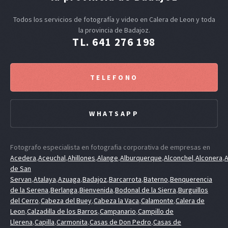
Todos los servicios de fotografía y video en Calera de Leon y toda
la provincia de Badajoz.
TL. 641 276 198
TELEFONO
WHATSAPP
Fotografo especialista en fotografia corporativa de empresas en
Acedera
,
Aceuchal
,
Ahillones
,
Alange
,
Alburquerque
,
Alconchel
,
Alconera
,
A
de San
Servan
,
Atalaya
,
Azuaga
,
Badajoz
,
Barcarrota
,
Baterno
,
Benquerencia
de la Serena
,
Berlanga
,
Bienvenida
,
Bodonal de la Sierra
,
Burguillos
del Cerro
,
Cabeza del Buey
,
Cabeza la Vaca
,
Calamonte
,
Calera de
Leon
,
Calzadilla de los Barros
,
Campanario
,
Campillo de
Llerena
,
Capilla
,
Carmonita
,
Casas de Don Pedro
,
Casas de