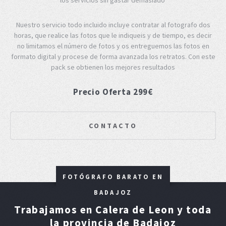
Nuestro servicio todo incluido incluye contratar al fotografo dos
horas, que realice las fotos que le indiqueis y de tiempo, es decir
no limitamos el número de fotos y os entreguemos las fotos en
formato digital y procese de forma avanzada los retratos. Con este
pack se obtienen los mejores resultados
Precio Oferta 299€
CONTACTO
FOTÓGRAFO BARATO EN
BADAJOZ
Trabajamos en Calera de Leon y toda
la provincia de Badajoz