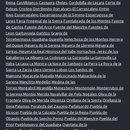
Reina
,
Castilblanco
,
Castuera
,
Cheles
,
Cordobilla de Lacara
,
Corte de
Peleas
,
Cristina
,
Don Benito
,
Don alvaro
,
El Carrascalejo
,
Entrin
Bajo
,
Esparragalejo
,
Esparragosa de la Serena
,
Esparragosa de
Lares
,
Feria
,
Fregenal de la Sierra
,
Fuenlabrada de los Montes
,
Fuente
de Cantos
,
Fuente del Arco
,
Fuente del Maestre
,
Fuentes de
Leon
,
Garbayuela
,
Garlitos
,
Granja de
Torrehermosa
,
Guadiana
,
Guareña
,
Helechosa de los Montes
,
Herrera
del Duque
,
Higuera de la Serena
,
Higuera de Llerena
,
Higuera de
Vargas
,
Higuera la Real
,
Hinojosa del Valle
,
Hornachos
,
Jerez de los
Caballeros
,
La Albuera
,
La Codosera
,
La Coronada
,
La Garrovilla
,
La
Haba
,
La Lapa
,
La Morera
,
La Nava de Santiago
,
La Parra
,
La Roca de la
Sierra
,
La Zarza
,
Llera
,
Llerena
,
Lobon
,
Los Santos de
Maimona
,
Magacela
,
Maguilla
,
Malcocinado
,
Malpartida de la
Serena
,
Manchita
,
Medellin
,
Medina de las
Torres
,
Mengabril
,
Mirandilla
,
Monesterio
,
Montemolin
,
Monterrubio de
la Serena
,
Montijo
,
Merida
,
Navalvillar de Pela
,
Nogales
,
Oliva de la
Frontera
,
Oliva de Merida
,
Olivenza
,
Orellana de la Sierra
,
Orellana la
Vieja
,
Palomas
,
Peraleda del Zaucejo
,
Peñalsordo
,
Puebla de
Alcocer
,
Puebla de la Calzada
,
Puebla de la Reina
,
Puebla de
Obando
,
Puebla de Sancho Perez
,
Puebla del Maestre
,
Puebla del
Prior
,
Pueblonuevo del Guadiana
,
Quintana de la