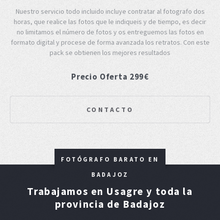
Nuestro servicio todo incluido incluye contratar al fotografo dos
horas, que realice las fotos que le indiqueis y de tiempo, es decir
no limitamos el número de fotos y os entreguemos las fotos en
formato digital y procese de forma avanzada los retratos. Con este
pack se obtienen los mejores resultados
Precio Oferta 299€
CONTACTO
FOTÓGRAFO BARATO EN
BADAJOZ
Trabajamos en Usagre y toda la
provincia de Badajoz