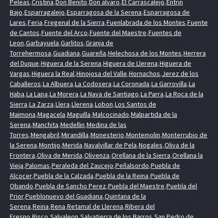
Peleas
,
Cristina
,
Don Benito
,
Don alvaro
,
El Carrascalejo
,
Entrin
Bajo
,
Esparragalejo
,
Esparragosa de la Serena
,
Esparragosa de
Lares
,
Feria
,
Fregenal de la Sierra
,
Fuenlabrada de los Montes
,
Fuente
de Cantos
,
Fuente del Arco
,
Fuente del Maestre
,
Fuentes de
Leon
,
Garbayuela
,
Garlitos
,
Granja de
Torrehermosa
,
Guadiana
,
Guareña
,
Helechosa de los Montes
,
Herrera
del Duque
,
Higuera de la Serena
,
Higuera de Llerena
,
Higuera de
Vargas
,
Higuera la Real
,
Hinojosa del Valle
,
Hornachos
,
Jerez de los
Caballeros
,
La Albuera
,
La Codosera
,
La Coronada
,
La Garrovilla
,
La
Haba
,
La Lapa
,
La Morera
,
La Nava de Santiago
,
La Parra
,
La Roca de la
Sierra
,
La Zarza
,
Llera
,
Llerena
,
Lobon
,
Los Santos de
Maimona
,
Magacela
,
Maguilla
,
Malcocinado
,
Malpartida de la
Serena
,
Manchita
,
Medellin
,
Medina de las
Torres
,
Mengabril
,
Mirandilla
,
Monesterio
,
Montemolin
,
Monterrubio de
la Serena
,
Montijo
,
Merida
,
Navalvillar de Pela
,
Nogales
,
Oliva de la
Frontera
,
Oliva de Merida
,
Olivenza
,
Orellana de la Sierra
,
Orellana la
Vieja
,
Palomas
,
Peraleda del Zaucejo
,
Peñalsordo
,
Puebla de
Alcocer
,
Puebla de la Calzada
,
Puebla de la Reina
,
Puebla de
Obando
,
Puebla de Sancho Perez
,
Puebla del Maestre
,
Puebla del
Prior
,
Pueblonuevo del Guadiana
,
Quintana de la
Serena
,
Reina
,
Rena
,
Retamal de Llerena
,
Ribera del
Fresno
,
Risco
,
Salvaleon
,
Salvatierra de los Barros
,
San Pedro de