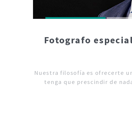
Fotografo especia
Nuestra filosofía es ofrecerte 
tenga que prescindir de nada