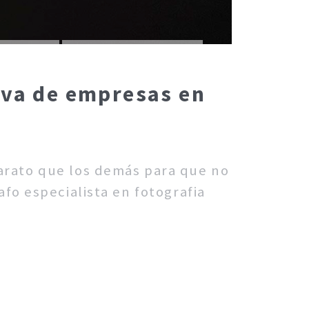
iva de empresas en
barato que los demás para que no
fo especialista en fotografia