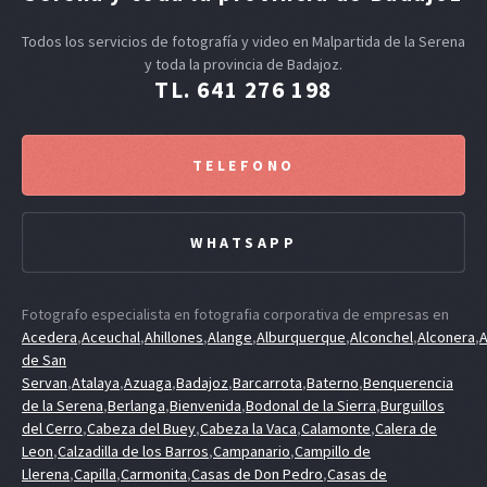
Todos los servicios de fotografía y video en Malpartida de la Serena
y toda la provincia de Badajoz.
TL. 641 276 198
TELEFONO
WHATSAPP
Fotografo especialista en fotografia corporativa de empresas en
Acedera
,
Aceuchal
,
Ahillones
,
Alange
,
Alburquerque
,
Alconchel
,
Alconera
,
A
de San
Servan
,
Atalaya
,
Azuaga
,
Badajoz
,
Barcarrota
,
Baterno
,
Benquerencia
de la Serena
,
Berlanga
,
Bienvenida
,
Bodonal de la Sierra
,
Burguillos
del Cerro
,
Cabeza del Buey
,
Cabeza la Vaca
,
Calamonte
,
Calera de
Leon
,
Calzadilla de los Barros
,
Campanario
,
Campillo de
Llerena
,
Capilla
,
Carmonita
,
Casas de Don Pedro
,
Casas de