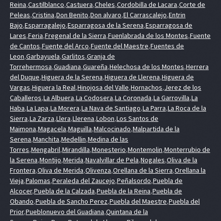
Reina
,
Castilblanco
,
Castuera
,
Cheles
,
Cordobilla de Lacara
,
Corte de
Peleas
,
Cristina
,
Don Benito
,
Don alvaro
,
El Carrascalejo
,
Entrin
Bajo
,
Esparragalejo
,
Esparragosa de la Serena
,
Esparragosa de
Lares
,
Feria
,
Fregenal de la Sierra
,
Fuenlabrada de los Montes
,
Fuente
de Cantos
,
Fuente del Arco
,
Fuente del Maestre
,
Fuentes de
Leon
,
Garbayuela
,
Garlitos
,
Granja de
Torrehermosa
,
Guadiana
,
Guareña
,
Helechosa de los Montes
,
Herrera
del Duque
,
Higuera de la Serena
,
Higuera de Llerena
,
Higuera de
Vargas
,
Higuera la Real
,
Hinojosa del Valle
,
Hornachos
,
Jerez de los
Caballeros
,
La Albuera
,
La Codosera
,
La Coronada
,
La Garrovilla
,
La
Haba
,
La Lapa
,
La Morera
,
La Nava de Santiago
,
La Parra
,
La Roca de la
Sierra
,
La Zarza
,
Llera
,
Llerena
,
Lobon
,
Los Santos de
Maimona
,
Magacela
,
Maguilla
,
Malcocinado
,
Malpartida de la
Serena
,
Manchita
,
Medellin
,
Medina de las
Torres
,
Mengabril
,
Mirandilla
,
Monesterio
,
Montemolin
,
Monterrubio de
la Serena
,
Montijo
,
Merida
,
Navalvillar de Pela
,
Nogales
,
Oliva de la
Frontera
,
Oliva de Merida
,
Olivenza
,
Orellana de la Sierra
,
Orellana la
Vieja
,
Palomas
,
Peraleda del Zaucejo
,
Peñalsordo
,
Puebla de
Alcocer
,
Puebla de la Calzada
,
Puebla de la Reina
,
Puebla de
Obando
,
Puebla de Sancho Perez
,
Puebla del Maestre
,
Puebla del
Prior
,
Pueblonuevo del Guadiana
,
Quintana de la