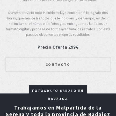
Nuestro servicio todo incluido incluye contratar al fotografo dos
horas, que realice las fotos que le indiqueis y de tiempo, es decir
no limitamos el número de fotos y os entreguemos las fotos en
formato digital y procese de forma avanzada los retratos. Con este
pack se obtienen los mejores resultados
Precio Oferta 299€
CONTACTO
FOTÓGRAFO BARATO EN
BADAJOZ
Trabajamos en Malpartida de la
Serena y toda la provincia de Badajoz