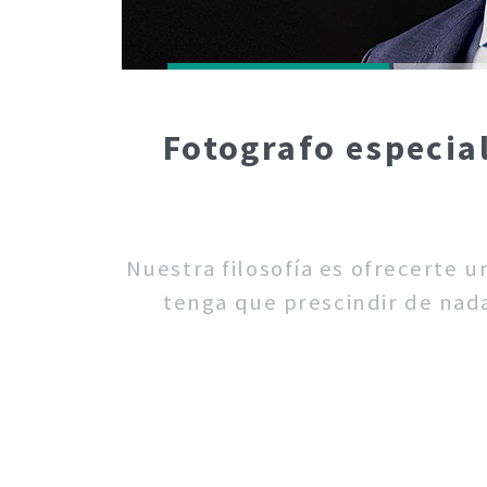
Fotografo especia
Nuestra filosofía es ofrecerte 
tenga que prescindir de nada