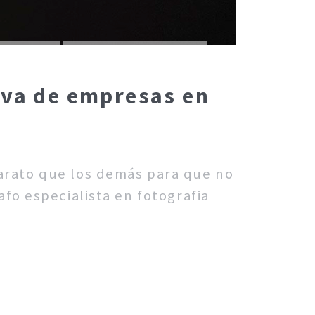
iva de empresas en
barato que los demás para que no
fo especialista en fotografia