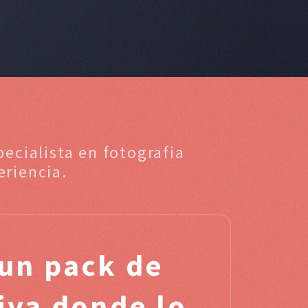
ecialista en fotografia
riencia.
un pack de
tiva donde lo