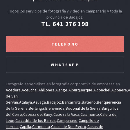
Todos los servicios de fotografía y video en Campanario y toda la
provincia de Badajoz.
TL. 641 276 198
TELEFONO
WHATSAPP
Fotografo especialista en fotografia corporativa de empresas en
Acedera
,
Aceuchal
,
Ahillones
,
Alange
,
Alburquerque
,
Alconchel
,
Alconera
,
A
de San
Servan
,
Atalaya
,
Azuaga
,
Badajoz
,
Barcarrota
,
Baterno
,
Benquerencia
de la Serena
,
Berlanga
,
Bienvenida
,
Bodonal de la Sierra
,
Burguillos
del Cerro
,
Cabeza del Buey
,
Cabeza la Vaca
,
Calamonte
,
Calera de
Leon
,
Calzadilla de los Barros
,
Campanario
,
Campillo de
Llerena
,
Capilla
,
Carmonita
,
Casas de Don Pedro
,
Casas de