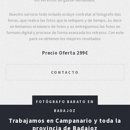
Nuestro servicio todo incluido incluye contratar al fotografo dos
horas, que realice las fotos que le indiqueis y de tiempo, es decir
no limitamos el número de fotos y os entreguemos las fotos en
formato digital y procese de forma avanzada los retratos. Con este
pack se obtienen los mejores resultados
Precio Oferta 299€
CONTACTO
FOTÓGRAFO BARATO EN
BADAJOZ
Trabajamos en Campanario y toda la
provincia de Badajoz