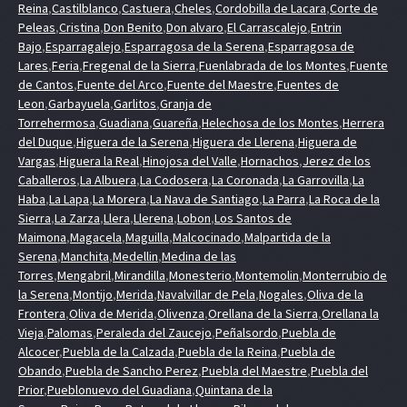
Reina
,
Castilblanco
,
Castuera
,
Cheles
,
Cordobilla de Lacara
,
Corte de
Peleas
,
Cristina
,
Don Benito
,
Don alvaro
,
El Carrascalejo
,
Entrin
Bajo
,
Esparragalejo
,
Esparragosa de la Serena
,
Esparragosa de
Lares
,
Feria
,
Fregenal de la Sierra
,
Fuenlabrada de los Montes
,
Fuente
de Cantos
,
Fuente del Arco
,
Fuente del Maestre
,
Fuentes de
Leon
,
Garbayuela
,
Garlitos
,
Granja de
Torrehermosa
,
Guadiana
,
Guareña
,
Helechosa de los Montes
,
Herrera
del Duque
,
Higuera de la Serena
,
Higuera de Llerena
,
Higuera de
Vargas
,
Higuera la Real
,
Hinojosa del Valle
,
Hornachos
,
Jerez de los
Caballeros
,
La Albuera
,
La Codosera
,
La Coronada
,
La Garrovilla
,
La
Haba
,
La Lapa
,
La Morera
,
La Nava de Santiago
,
La Parra
,
La Roca de la
Sierra
,
La Zarza
,
Llera
,
Llerena
,
Lobon
,
Los Santos de
Maimona
,
Magacela
,
Maguilla
,
Malcocinado
,
Malpartida de la
Serena
,
Manchita
,
Medellin
,
Medina de las
Torres
,
Mengabril
,
Mirandilla
,
Monesterio
,
Montemolin
,
Monterrubio de
la Serena
,
Montijo
,
Merida
,
Navalvillar de Pela
,
Nogales
,
Oliva de la
Frontera
,
Oliva de Merida
,
Olivenza
,
Orellana de la Sierra
,
Orellana la
Vieja
,
Palomas
,
Peraleda del Zaucejo
,
Peñalsordo
,
Puebla de
Alcocer
,
Puebla de la Calzada
,
Puebla de la Reina
,
Puebla de
Obando
,
Puebla de Sancho Perez
,
Puebla del Maestre
,
Puebla del
Prior
,
Pueblonuevo del Guadiana
,
Quintana de la