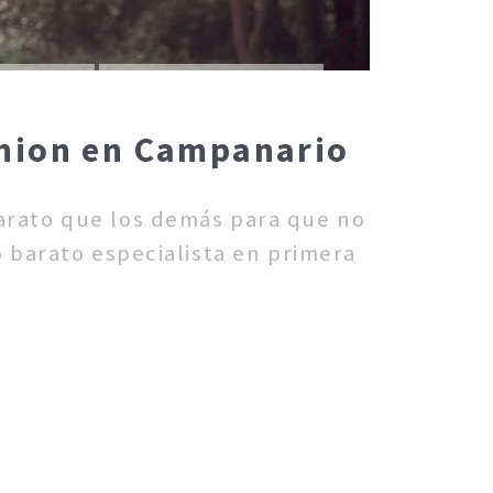
union en Campanario
barato que los demás para que no
o barato especialista en primera