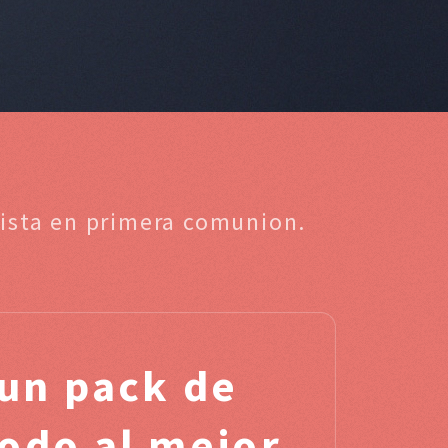
lista en primera comunion.
un pack de
odo al mejor