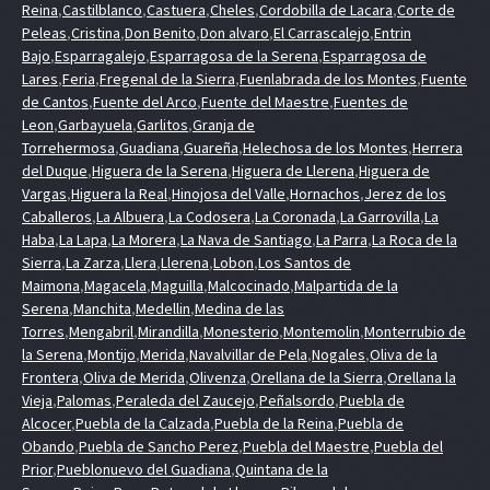
Reina
,
Castilblanco
,
Castuera
,
Cheles
,
Cordobilla de Lacara
,
Corte de
Peleas
,
Cristina
,
Don Benito
,
Don alvaro
,
El Carrascalejo
,
Entrin
Bajo
,
Esparragalejo
,
Esparragosa de la Serena
,
Esparragosa de
Lares
,
Feria
,
Fregenal de la Sierra
,
Fuenlabrada de los Montes
,
Fuente
de Cantos
,
Fuente del Arco
,
Fuente del Maestre
,
Fuentes de
Leon
,
Garbayuela
,
Garlitos
,
Granja de
Torrehermosa
,
Guadiana
,
Guareña
,
Helechosa de los Montes
,
Herrera
del Duque
,
Higuera de la Serena
,
Higuera de Llerena
,
Higuera de
Vargas
,
Higuera la Real
,
Hinojosa del Valle
,
Hornachos
,
Jerez de los
Caballeros
,
La Albuera
,
La Codosera
,
La Coronada
,
La Garrovilla
,
La
Haba
,
La Lapa
,
La Morera
,
La Nava de Santiago
,
La Parra
,
La Roca de la
Sierra
,
La Zarza
,
Llera
,
Llerena
,
Lobon
,
Los Santos de
Maimona
,
Magacela
,
Maguilla
,
Malcocinado
,
Malpartida de la
Serena
,
Manchita
,
Medellin
,
Medina de las
Torres
,
Mengabril
,
Mirandilla
,
Monesterio
,
Montemolin
,
Monterrubio de
la Serena
,
Montijo
,
Merida
,
Navalvillar de Pela
,
Nogales
,
Oliva de la
Frontera
,
Oliva de Merida
,
Olivenza
,
Orellana de la Sierra
,
Orellana la
Vieja
,
Palomas
,
Peraleda del Zaucejo
,
Peñalsordo
,
Puebla de
Alcocer
,
Puebla de la Calzada
,
Puebla de la Reina
,
Puebla de
Obando
,
Puebla de Sancho Perez
,
Puebla del Maestre
,
Puebla del
Prior
,
Pueblonuevo del Guadiana
,
Quintana de la