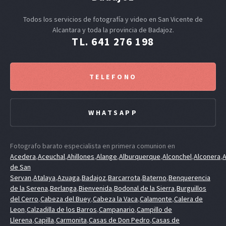
Todos los servicios de fotografía y video en San Vicente de
Alcantara y toda la provincia de Badajoz.
TL. 641 276 198
TELEFONO
WHATSAPP
Fotografo barato especialista en primera comunion en
Acedera
,
Aceuchal
,
Ahillones
,
Alange
,
Alburquerque
,
Alconchel
,
Alconera
,
A
de San
Servan
,
Atalaya
,
Azuaga
,
Badajoz
,
Barcarrota
,
Baterno
,
Benquerencia
de la Serena
,
Berlanga
,
Bienvenida
,
Bodonal de la Sierra
,
Burguillos
del Cerro
,
Cabeza del Buey
,
Cabeza la Vaca
,
Calamonte
,
Calera de
Leon
,
Calzadilla de los Barros
,
Campanario
,
Campillo de
Llerena
,
Capilla
,
Carmonita
,
Casas de Don Pedro
,
Casas de