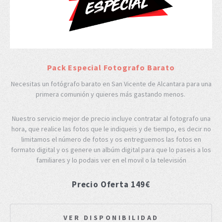
Pack Especial Fotografo Barato
Necesitas un fotógrafo barato en San Vicente de Alcantara para una
primera comunión y quieres más gastando menos.
Nuestro servicio mejor de precio incluye contratar al fotografo una
hora, que realice las fotos que le indiqueis y de tiempo, es decir no
limitamos el número de fotos y os entreguemos las fotos en
formato digital y os genere un albúm digital para que lo paseis a los
familiares y lo podais ver en el movil o la televisión
Precio Oferta 149€
VER DISPONIBILIDAD