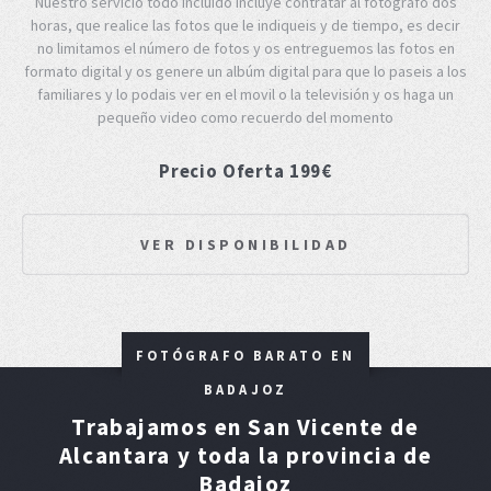
Nuestro servicio todo incluido incluye contratar al fotografo dos
horas, que realice las fotos que le indiqueis y de tiempo, es decir
no limitamos el número de fotos y os entreguemos las fotos en
formato digital y os genere un albúm digital para que lo paseis a los
familiares y lo podais ver en el movil o la televisión y os haga un
pequeño video como recuerdo del momento
Precio Oferta 199€
VER DISPONIBILIDAD
FOTÓGRAFO BARATO EN
BADAJOZ
Trabajamos en San Vicente de
Alcantara y toda la provincia de
Badajoz