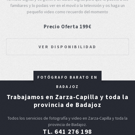
familiares y lo podais ver en el movil o la televisión y os haga un
pequeño video como recuerdo del momento
Precio Oferta 199€
VER DISPONIBILIDAD
FOTÓGRAFO BARATO EN
BADAJOZ
Trabajamos en Zarza-Capilla y toda la
provincia de Badajoz
Todos los servicios de fotografía y video en Zarza-Capilla y toda la
provincia de Badajoz.
TL. 641 276 198