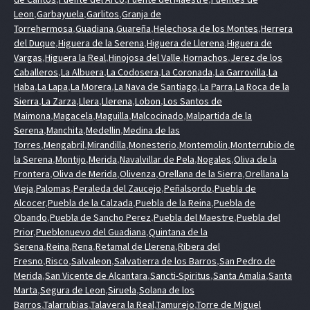
Leon
,
Garbayuela
,
Garlitos
,
Granja de
Torrehermosa
,
Guadiana
,
Guareña
,
Helechosa de los Montes
,
Herrera
del Duque
,
Higuera de la Serena
,
Higuera de Llerena
,
Higuera de
Vargas
,
Higuera la Real
,
Hinojosa del Valle
,
Hornachos
,
Jerez de los
Caballeros
,
La Albuera
,
La Codosera
,
La Coronada
,
La Garrovilla
,
La
Haba
,
La Lapa
,
La Morera
,
La Nava de Santiago
,
La Parra
,
La Roca de la
Sierra
,
La Zarza
,
Llera
,
Llerena
,
Lobon
,
Los Santos de
Maimona
,
Magacela
,
Maguilla
,
Malcocinado
,
Malpartida de la
Serena
,
Manchita
,
Medellin
,
Medina de las
Torres
,
Mengabril
,
Mirandilla
,
Monesterio
,
Montemolin
,
Monterrubio de
la Serena
,
Montijo
,
Merida
,
Navalvillar de Pela
,
Nogales
,
Oliva de la
Frontera
,
Oliva de Merida
,
Olivenza
,
Orellana de la Sierra
,
Orellana la
Vieja
,
Palomas
,
Peraleda del Zaucejo
,
Peñalsordo
,
Puebla de
Alcocer
,
Puebla de la Calzada
,
Puebla de la Reina
,
Puebla de
Obando
,
Puebla de Sancho Perez
,
Puebla del Maestre
,
Puebla del
Prior
,
Pueblonuevo del Guadiana
,
Quintana de la
Serena
,
Reina
,
Rena
,
Retamal de Llerena
,
Ribera del
Fresno
,
Risco
,
Salvaleon
,
Salvatierra de los Barros
,
San Pedro de
Merida
,
San Vicente de Alcantara
,
Sancti-Spiritus
,
Santa Amalia
,
Santa
Marta
,
Segura de Leon
,
Siruela
,
Solana de los
Barros
,
Talarrubias
,
Talavera la Real
,
Tamurejo
,
Torre de Miguel