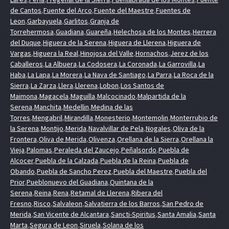
de Cantos
,
Fuente del Arco
,
Fuente del Maestre
,
Fuentes de
Leon
,
Garbayuela
,
Garlitos
,
Granja de
Torrehermosa
,
Guadiana
,
Guareña
,
Helechosa de los Montes
,
Herrera
del Duque
,
Higuera de la Serena
,
Higuera de Llerena
,
Higuera de
Vargas
,
Higuera la Real
,
Hinojosa del Valle
,
Hornachos
,
Jerez de los
Caballeros
,
La Albuera
,
La Codosera
,
La Coronada
,
La Garrovilla
,
La
Haba
,
La Lapa
,
La Morera
,
La Nava de Santiago
,
La Parra
,
La Roca de la
Sierra
,
La Zarza
,
Llera
,
Llerena
,
Lobon
,
Los Santos de
Maimona
,
Magacela
,
Maguilla
,
Malcocinado
,
Malpartida de la
Serena
,
Manchita
,
Medellin
,
Medina de las
Torres
,
Mengabril
,
Mirandilla
,
Monesterio
,
Montemolin
,
Monterrubio de
la Serena
,
Montijo
,
Merida
,
Navalvillar de Pela
,
Nogales
,
Oliva de la
Frontera
,
Oliva de Merida
,
Olivenza
,
Orellana de la Sierra
,
Orellana la
Vieja
,
Palomas
,
Peraleda del Zaucejo
,
Peñalsordo
,
Puebla de
Alcocer
,
Puebla de la Calzada
,
Puebla de la Reina
,
Puebla de
Obando
,
Puebla de Sancho Perez
,
Puebla del Maestre
,
Puebla del
Prior
,
Pueblonuevo del Guadiana
,
Quintana de la
Serena
,
Reina
,
Rena
,
Retamal de Llerena
,
Ribera del
Fresno
,
Risco
,
Salvaleon
,
Salvatierra de los Barros
,
San Pedro de
Merida
,
San Vicente de Alcantara
,
Sancti-Spiritus
,
Santa Amalia
,
Santa
Marta
,
Segura de Leon
,
Siruela
,
Solana de los