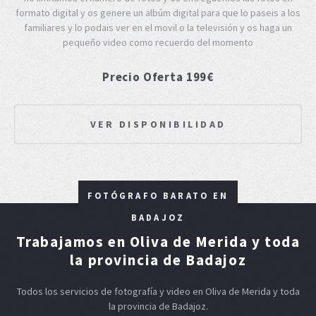
formato digital y os genere un albúm digital para que lo paseis a los
familiares y lo podais ver en el movil o la televisión y os haga un
pequeño video como recuerdo del momento
Precio Oferta 199€
VER DISPONIBILIDAD
FOTÓGRAFO BARATO EN
BADAJOZ
Trabajamos en Oliva de Merida y toda
la provincia de Badajoz
Todos los servicios de fotografía y video en Oliva de Merida y toda
la provincia de Badajoz.