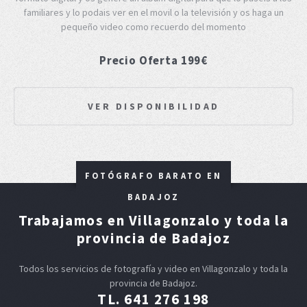
familiares y lo podais ver en el movil o la televisión y os haga un
pequeño video como recuerdo del momento
Precio Oferta 199€
VER DISPONIBILIDAD
FOTÓGRAFO BARATO EN
BADAJOZ
Trabajamos en Villagonzalo y toda la
provincia de Badajoz
Todos los servicios de fotografía y video en Villagonzalo y toda la
provincia de Badajoz.
TL. 641 276 198