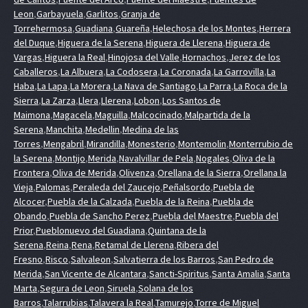
Leon
,
Garbayuela
,
Garlitos
,
Granja de
Torrehermosa
,
Guadiana
,
Guareña
,
Helechosa de los Montes
,
Herrera
del Duque
,
Higuera de la Serena
,
Higuera de Llerena
,
Higuera de
Vargas
,
Higuera la Real
,
Hinojosa del Valle
,
Hornachos
,
Jerez de los
Caballeros
,
La Albuera
,
La Codosera
,
La Coronada
,
La Garrovilla
,
La
Haba
,
La Lapa
,
La Morera
,
La Nava de Santiago
,
La Parra
,
La Roca de la
Sierra
,
La Zarza
,
Llera
,
Llerena
,
Lobon
,
Los Santos de
Maimona
,
Magacela
,
Maguilla
,
Malcocinado
,
Malpartida de la
Serena
,
Manchita
,
Medellin
,
Medina de las
Torres
,
Mengabril
,
Mirandilla
,
Monesterio
,
Montemolin
,
Monterrubio de
la Serena
,
Montijo
,
Merida
,
Navalvillar de Pela
,
Nogales
,
Oliva de la
Frontera
,
Oliva de Merida
,
Olivenza
,
Orellana de la Sierra
,
Orellana la
Vieja
,
Palomas
,
Peraleda del Zaucejo
,
Peñalsordo
,
Puebla de
Alcocer
,
Puebla de la Calzada
,
Puebla de la Reina
,
Puebla de
Obando
,
Puebla de Sancho Perez
,
Puebla del Maestre
,
Puebla del
Prior
,
Pueblonuevo del Guadiana
,
Quintana de la
Serena
,
Reina
,
Rena
,
Retamal de Llerena
,
Ribera del
Fresno
,
Risco
,
Salvaleon
,
Salvatierra de los Barros
,
San Pedro de
Merida
,
San Vicente de Alcantara
,
Sancti-Spiritus
,
Santa Amalia
,
Santa
Marta
,
Segura de Leon
,
Siruela
,
Solana de los
Barros
,
Talarrubias
,
Talavera la Real
,
Tamurejo
,
Torre de Miguel