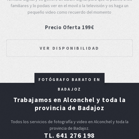
familiares y lo podais ver en el movil o la televisión y os haga un
pequeño video como recuerdo del momento
Precio Oferta 199€
VER DISPONIBILIDAD
FOTÓGRAFO BARATO EN
BADAJOZ
Trabajamos en Alconchel y toda la
provincia de Badajoz
Todos los servicios de fotografía y video en Alconchel y toda la
provincia de Badajoz.
TL. 641 276 198