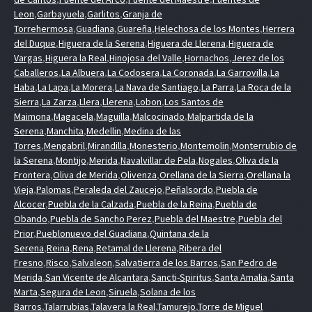
Leon
,
Garbayuela
,
Garlitos
,
Granja de
Torrehermosa
,
Guadiana
,
Guareña
,
Helechosa de los Montes
,
Herrera
del Duque
,
Higuera de la Serena
,
Higuera de Llerena
,
Higuera de
Vargas
,
Higuera la Real
,
Hinojosa del Valle
,
Hornachos
,
Jerez de los
Caballeros
,
La Albuera
,
La Codosera
,
La Coronada
,
La Garrovilla
,
La
Haba
,
La Lapa
,
La Morera
,
La Nava de Santiago
,
La Parra
,
La Roca de la
Sierra
,
La Zarza
,
Llera
,
Llerena
,
Lobon
,
Los Santos de
Maimona
,
Magacela
,
Maguilla
,
Malcocinado
,
Malpartida de la
Serena
,
Manchita
,
Medellin
,
Medina de las
Torres
,
Mengabril
,
Mirandilla
,
Monesterio
,
Montemolin
,
Monterrubio de
la Serena
,
Montijo
,
Merida
,
Navalvillar de Pela
,
Nogales
,
Oliva de la
Frontera
,
Oliva de Merida
,
Olivenza
,
Orellana de la Sierra
,
Orellana la
Vieja
,
Palomas
,
Peraleda del Zaucejo
,
Peñalsordo
,
Puebla de
Alcocer
,
Puebla de la Calzada
,
Puebla de la Reina
,
Puebla de
Obando
,
Puebla de Sancho Perez
,
Puebla del Maestre
,
Puebla del
Prior
,
Pueblonuevo del Guadiana
,
Quintana de la
Serena
,
Reina
,
Rena
,
Retamal de Llerena
,
Ribera del
Fresno
,
Risco
,
Salvaleon
,
Salvatierra de los Barros
,
San Pedro de
Merida
,
San Vicente de Alcantara
,
Sancti-Spiritus
,
Santa Amalia
,
Santa
Marta
,
Segura de Leon
,
Siruela
,
Solana de los
Barros
,
Talarrubias
,
Talavera la Real
,
Tamurejo
,
Torre de Miguel