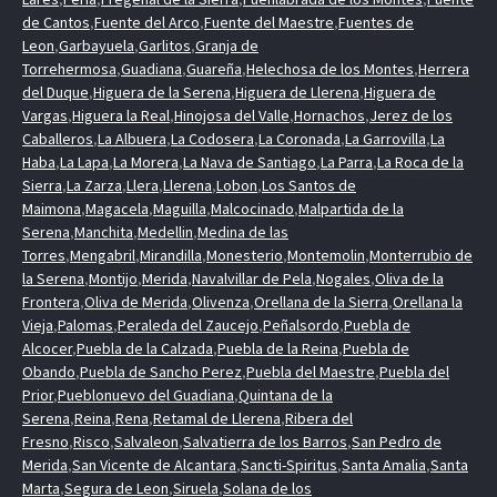
de Cantos
,
Fuente del Arco
,
Fuente del Maestre
,
Fuentes de
Leon
,
Garbayuela
,
Garlitos
,
Granja de
Torrehermosa
,
Guadiana
,
Guareña
,
Helechosa de los Montes
,
Herrera
del Duque
,
Higuera de la Serena
,
Higuera de Llerena
,
Higuera de
Vargas
,
Higuera la Real
,
Hinojosa del Valle
,
Hornachos
,
Jerez de los
Caballeros
,
La Albuera
,
La Codosera
,
La Coronada
,
La Garrovilla
,
La
Haba
,
La Lapa
,
La Morera
,
La Nava de Santiago
,
La Parra
,
La Roca de la
Sierra
,
La Zarza
,
Llera
,
Llerena
,
Lobon
,
Los Santos de
Maimona
,
Magacela
,
Maguilla
,
Malcocinado
,
Malpartida de la
Serena
,
Manchita
,
Medellin
,
Medina de las
Torres
,
Mengabril
,
Mirandilla
,
Monesterio
,
Montemolin
,
Monterrubio de
la Serena
,
Montijo
,
Merida
,
Navalvillar de Pela
,
Nogales
,
Oliva de la
Frontera
,
Oliva de Merida
,
Olivenza
,
Orellana de la Sierra
,
Orellana la
Vieja
,
Palomas
,
Peraleda del Zaucejo
,
Peñalsordo
,
Puebla de
Alcocer
,
Puebla de la Calzada
,
Puebla de la Reina
,
Puebla de
Obando
,
Puebla de Sancho Perez
,
Puebla del Maestre
,
Puebla del
Prior
,
Pueblonuevo del Guadiana
,
Quintana de la
Serena
,
Reina
,
Rena
,
Retamal de Llerena
,
Ribera del
Fresno
,
Risco
,
Salvaleon
,
Salvatierra de los Barros
,
San Pedro de
Merida
,
San Vicente de Alcantara
,
Sancti-Spiritus
,
Santa Amalia
,
Santa
Marta
,
Segura de Leon
,
Siruela
,
Solana de los