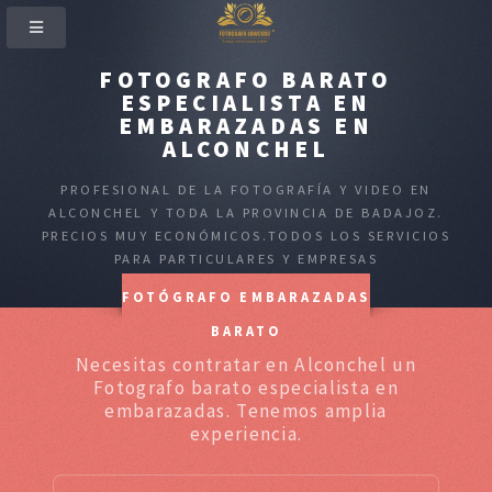
FOTOGRAFO BARATO
ESPECIALISTA EN
EMBARAZADAS EN
ALCONCHEL
PROFESIONAL DE LA FOTOGRAFÍA Y VIDEO EN
ALCONCHEL Y TODA LA PROVINCIA DE BADAJOZ.
PRECIOS MUY ECONÓMICOS.TODOS LOS SERVICIOS
PARA PARTICULARES Y EMPRESAS
FOTÓGRAFO EMBARAZADAS
BARATO
Necesitas contratar en Alconchel un
Fotografo barato especialista en
embarazadas. Tenemos amplia
experiencia.