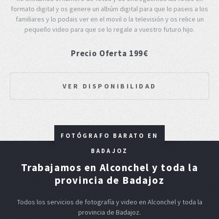
formato digital y os genere un albúm digital para que lo paseis a los
familiares y lo podais ver en el movil o la televisión y os relice un
pequeño video para que se lo regale a vuestro futuro hijo.
Precio Oferta 199€
VER DISPONIBILIDAD
FOTÓGRAFO BARATO EN
BADAJOZ
Trabajamos en Alconchel y toda la
provincia de Badajoz
Todos los servicios de fotografía y video en Alconchel y toda la
provincia de Badajoz.