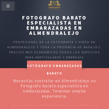
FOTOGRAFO BARATO
ESPECIALISTA EN
EMBARAZADAS EN
ALMENDRALEJO
PROFESIONAL DE LA FOTOGRAFÍA Y VIDEO EN
ALMENDRALEJO Y TODA LA PROVINCIA DE BADAJOZ.
PRECIOS MUY ECONÓMICOS.TODOS LOS SERVICIOS
PARA PARTICULARES Y EMPRESAS
FOTÓGRAFO EMBARAZADAS
BARATO
Necesitas contratar en Almendralejo un
Fotografo barato especialista en
embarazadas. Tenemos amplia
experiencia.