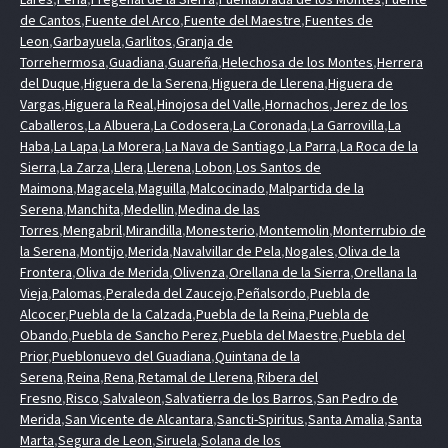
de Cantos
,
Fuente del Arco
,
Fuente del Maestre
,
Fuentes de
Leon
,
Garbayuela
,
Garlitos
,
Granja de
Torrehermosa
,
Guadiana
,
Guareña
,
Helechosa de los Montes
,
Herrera
del Duque
,
Higuera de la Serena
,
Higuera de Llerena
,
Higuera de
Vargas
,
Higuera la Real
,
Hinojosa del Valle
,
Hornachos
,
Jerez de los
Caballeros
,
La Albuera
,
La Codosera
,
La Coronada
,
La Garrovilla
,
La
Haba
,
La Lapa
,
La Morera
,
La Nava de Santiago
,
La Parra
,
La Roca de la
Sierra
,
La Zarza
,
Llera
,
Llerena
,
Lobon
,
Los Santos de
Maimona
,
Magacela
,
Maguilla
,
Malcocinado
,
Malpartida de la
Serena
,
Manchita
,
Medellin
,
Medina de las
Torres
,
Mengabril
,
Mirandilla
,
Monesterio
,
Montemolin
,
Monterrubio de
la Serena
,
Montijo
,
Merida
,
Navalvillar de Pela
,
Nogales
,
Oliva de la
Frontera
,
Oliva de Merida
,
Olivenza
,
Orellana de la Sierra
,
Orellana la
Vieja
,
Palomas
,
Peraleda del Zaucejo
,
Peñalsordo
,
Puebla de
Alcocer
,
Puebla de la Calzada
,
Puebla de la Reina
,
Puebla de
Obando
,
Puebla de Sancho Perez
,
Puebla del Maestre
,
Puebla del
Prior
,
Pueblonuevo del Guadiana
,
Quintana de la
Serena
,
Reina
,
Rena
,
Retamal de Llerena
,
Ribera del
Fresno
,
Risco
,
Salvaleon
,
Salvatierra de los Barros
,
San Pedro de
Merida
,
San Vicente de Alcantara
,
Sancti-Spiritus
,
Santa Amalia
,
Santa
Marta
,
Segura de Leon
,
Siruela
,
Solana de los