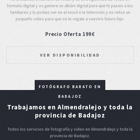
formato digital y os genere un albúm digital para que lo paseis a los
familiares y lo podais ver en el movil o la televisión y os relice un
pequeño video para que se lo regale a vuestro futuro hijo.
Precio Oferta 199€
VER DISPONIBILIDAD
FOTÓGRAFO BARATO EN
BADAJOZ
Trabajamos en Almendralejo y toda la
provincia de Badajoz
Todos los servicios de fotografía y video en Almendralejo y toda la
provincia de Badajoz.