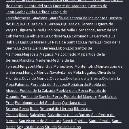
de Cantos
,
Fuente del Arco
,
Fuente del Maestre
,
Fuentes de
Leon
,
Garbayuela
,
Garlitos
,
Granja de
Torrehermosa
,
Guadiana
,
Guareña
,
Helechosa de los Montes
,
Herrera
del Duque
,
Higuera de la Serena
,
Higuera de Llerena
,
Higuera de
Vargas
,
Higuera la Real
,
Hinojosa del Valle
,
Hornachos
,
Jerez de los
Caballeros
,
La Albuera
,
La Codosera
,
La Coronada
,
La Garrovilla
,
La
Haba
,
La Lapa
,
La Morera
,
La Nava de Santiago
,
La Parra
,
La Roca de la
Sierra
,
La Zarza
,
Llera
,
Llerena
,
Lobon
,
Los Santos de
Maimona
,
Magacela
,
Maguilla
,
Malcocinado
,
Malpartida de la
Serena
,
Manchita
,
Medellin
,
Medina de las
Torres
,
Mengabril
,
Mirandilla
,
Monesterio
,
Montemolin
,
Monterrubio de
la Serena
,
Montijo
,
Merida
,
Navalvillar de Pela
,
Nogales
,
Oliva de la
Frontera
,
Oliva de Merida
,
Olivenza
,
Orellana de la Sierra
,
Orellana la
Vieja
,
Palomas
,
Peraleda del Zaucejo
,
Peñalsordo
,
Puebla de
Alcocer
,
Puebla de la Calzada
,
Puebla de la Reina
,
Puebla de
Obando
,
Puebla de Sancho Perez
,
Puebla del Maestre
,
Puebla del
Prior
,
Pueblonuevo del Guadiana
,
Quintana de la
Serena
,
Reina
,
Rena
,
Retamal de Llerena
,
Ribera del
Fresno
,
Risco
,
Salvaleon
,
Salvatierra de los Barros
,
San Pedro de
Merida
,
San Vicente de Alcantara
,
Sancti-Spiritus
,
Santa Amalia
,
Santa
Marta
,
Segura de Leon
,
Siruela
,
Solana de los