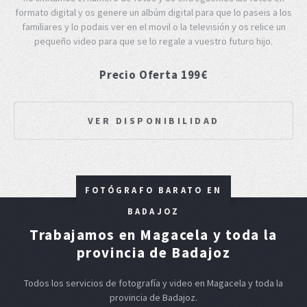
formato digital y os genere un albúm digital para que lo paseis a los
familiares y lo podais ver en el movil o la televisión y os relice un
pequeño video para que se lo regale a vuestro futuro hijo.
Precio Oferta 199€
VER DISPONIBILIDAD
FOTÓGRAFO BARATO EN
BADAJOZ
Trabajamos en Magacela y toda la
provincia de Badajoz
Todos los servicios de fotografía y video en Magacela y toda la
provincia de Badajoz.