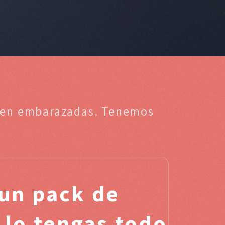
ta en embarazadas. Tenemos
un pack de
 lo tengas todo