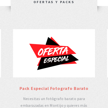
OFERTAS Y PACKS
Pack Especial Fotografo Barato
Necesitas un fotógrafo barato para
embarazadas en Montijo y quieres más