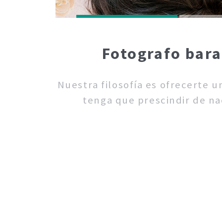
Fotografo bara
Nuestra filosofía es ofrecerte 
tenga que prescindir de na