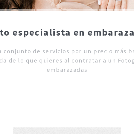
to especialista en embaraz
un conjunto de servicios por un precio más 
da de lo que quieres al contratar a un Fotog
embarazadas