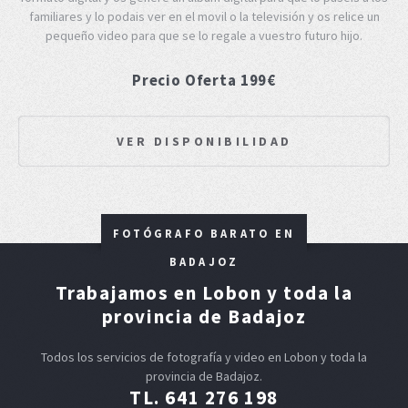
familiares y lo podais ver en el movil o la televisión y os relice un
pequeño video para que se lo regale a vuestro futuro hijo.
Precio Oferta 199€
VER DISPONIBILIDAD
FOTÓGRAFO BARATO EN
BADAJOZ
Trabajamos en Lobon y toda la
provincia de Badajoz
Todos los servicios de fotografía y video en Lobon y toda la
provincia de Badajoz.
TL. 641 276 198