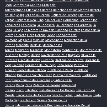
Leon
,
Garbayuela
,
Garlitos
,
Granja de
Torrehermosa
,
Guadiana
,
Guareña
,
Helechosa de los Montes
,
Herrera
del Duque
,
Higuera de la Serena
,
Higuera de Llerena
,
Higuera de
Vargas
,
Higuera la Real
,
Hinojosa del Valle
,
Hornachos
,
Jerez de los
Caballeros
,
La Albuera
,
La Codosera
,
La Coronada
,
La Garrovilla
,
La
Haba
,
La Lapa
,
La Morera
,
La Nava de Santiago
,
La Parra
,
La Roca de la
Sierra
,
La Zarza
,
Llera
,
Llerena
,
Lobon
,
Los Santos de
Maimona
,
Magacela
,
Maguilla
,
Malcocinado
,
Malpartida de la
Serena
,
Manchita
,
Medellin
,
Medina de las
Torres
,
Mengabril
,
Mirandilla
,
Monesterio
,
Montemolin
,
Monterrubio de
la Serena
,
Montijo
,
Merida
,
Navalvillar de Pela
,
Nogales
,
Oliva de la
Frontera
,
Oliva de Merida
,
Olivenza
,
Orellana de la Sierra
,
Orellana la
Vieja
,
Palomas
,
Peraleda del Zaucejo
,
Peñalsordo
,
Puebla de
Alcocer
,
Puebla de la Calzada
,
Puebla de la Reina
,
Puebla de
Obando
,
Puebla de Sancho Perez
,
Puebla del Maestre
,
Puebla del
Prior
,
Pueblonuevo del Guadiana
,
Quintana de la
Serena
,
Reina
,
Rena
,
Retamal de Llerena
,
Ribera del
Fresno
,
Risco
,
Salvaleon
,
Salvatierra de los Barros
,
San Pedro de
Merida
,
San Vicente de Alcantara
,
Sancti-Spiritus
,
Santa Amalia
,
Santa
Marta
,
Segura de Leon
,
Siruela
,
Solana de los
Barros
,
Talarrubias
,
Talavera la Real
,
Tamurejo
,
Torre de Miguel