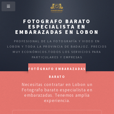
FOTOGRAFO BARATO
ESPECIALISTA EN
EMBARAZADAS EN LOBON
PROFESIONAL DE LA FOTOGRAFÍA Y VIDEO EN
LOBON Y TODA LA PROVINCIA DE BADAJOZ. PRECIOS
MUY ECONÓMICOS.TODOS LOS SERVICIOS PARA
PARTICULARES Y EMPRESAS
FOTÓGRAFO EMBARAZADAS
BARATO
Necesitas contratar en Lobon un
Fotografo barato especialista en
embarazadas. Tenemos amplia
experiencia.